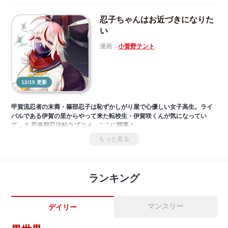
忍子ちゃんはお近づきになりた
い
漫画：
小菅野テント
12/15 更新
甲賀流忍者の末裔・篠部忍子は恥ずかしがり屋で心優しい女子高生。ライ
バルである伊賀の里からやって来た転校生・伊賀咲くんが気になってい
て…？ 思春期忍法帖ラブコメ、ここに開幕！
もっと見る
ランキング
マンスリー
デイリー