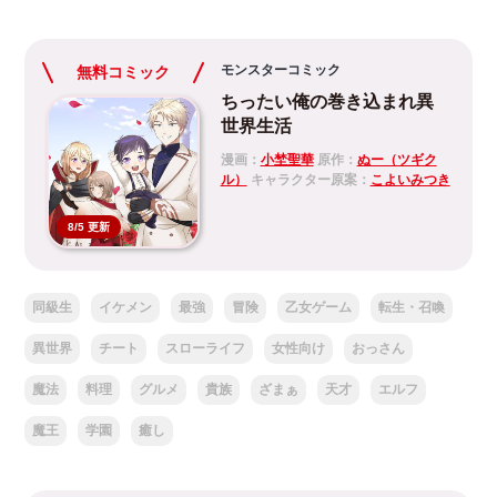
モンスターコミック
無料コミック
ちったい俺の巻き込まれ異
世界生活
漫画：
小埜聖華
原作：
ぬー（ツギク
ル）
キャラクター原案：
こよいみつき
8/5 更新
同級生
イケメン
最強
冒険
乙女ゲーム
転生・召喚
異世界
チート
スローライフ
女性向け
おっさん
魔法
料理
グルメ
貴族
ざまぁ
天才
エルフ
魔王
学園
癒し