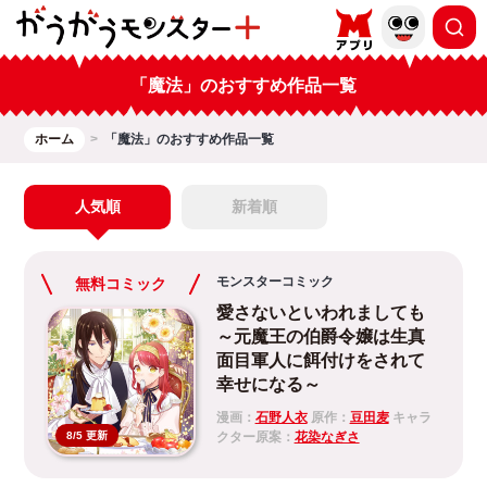
「魔法」のおすすめ作品一覧
ホーム
「魔法」のおすすめ作品一覧
人気順
新着順
モンスターコミック
無料コミック
愛さないといわれましても
～元魔王の伯爵令嬢は生真
面目軍人に餌付けをされて
幸せになる～
漫画：
石野人衣
原作：
豆田麦
キャラ
クター原案：
花染なぎさ
8/5 更新