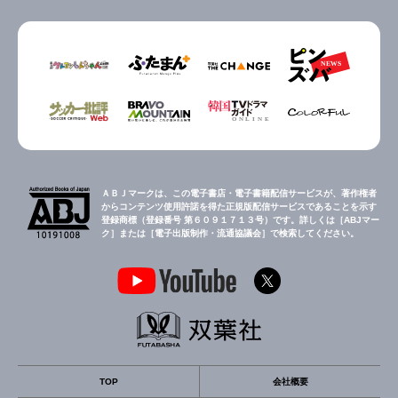
ＡＢＪマークは、この電子書店・電子書籍配信サービスが、著作権者
からコンテンツ使用許諾を得た正規版配信サービスであることを示す
登録商標（登録番号 第６０９１７１３号）です。詳しくは［ABJマー
ク］または［電子出版制作・流通協議会］で検索してください。
TOP
会社概要