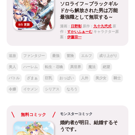
ソロライフ～ブラックギル
ドから解放された男は万能
最強職として無双する～
8/5 更新
漫画：
日野彰
原作：
九十九弐式
原
作：
すかいふぁーむ
キャラクター原
案：
伊藤宗一
追放
ファンタジー
最強
冒険
エルフ
成り上がり
美人
ハーレム
転生・召喚
異世界
魔法
絶望
バトル
ざまぁ
巨乳
おっぱい
人外
美少女
騎士
令嬢
イケメン
シリアス
なろう
モンスターコミック
無料コミック
婚約者が明日、結婚するそ
うです。