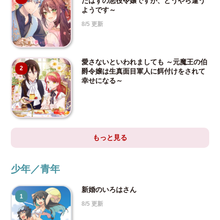
だはずの悪役令嬢ですが、どうやら違う
ようです～
8/5 更新
愛さないといわれましても ～元魔王の伯
2
爵令嬢は生真面目軍人に餌付けをされて
幸せになる～
もっと見る
少年／青年
新婚のいろはさん
1
8/5 更新