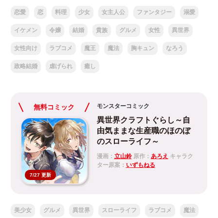
恋愛
恋
料理
少女
女主人公
ファンタジー
溺愛
イケメン
令嬢
結婚
貴族
グルメ
女性
異世界
女性向け
ラブコメ
魔王
魔法
胸キュン
なろう
政略結婚
虐げられ
癒し
モンスターコミック
無料コミック
異世界クラフトぐらし～自
由気ままな生産職のほのぼ
のスローライフ～
漫画：
立山鈴
原作：
あろえ
キャラク
ター原案：
いずもねる
7/27 更新
美少女
グルメ
異世界
スローライフ
ラブコメ
魔法