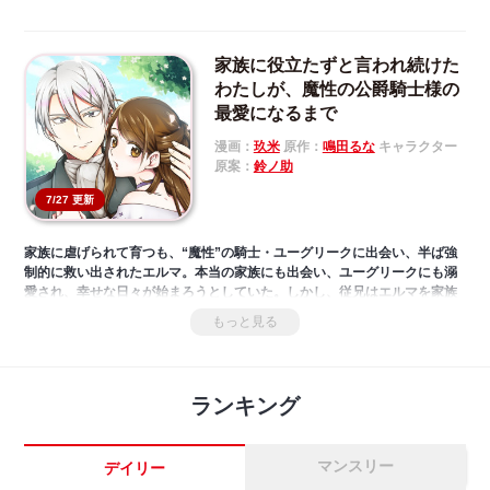
家族に役立たずと言われ続けた
わたしが、魔性の公爵騎士様の
最愛になるまで
漫画：
玖米
原作：
鳴田るな
キャラクター
原案：
鈴ノ助
7/27 更新
家族に虐げられて育つも、“魔性”の騎士・ユーグリークに出会い、半ば強
制的に救い出されたエルマ。本当の家族にも出会い、ユーグリークにも溺
愛され、幸せな日々が始まろうとしていた。しかし、従兄はエルマを家族
と認めず、敵対心むき出し!? 一方で従弟はなぜか、エルマに舞踏会のダ
もっと見る
ンスを申し込み……独占欲の強いユーグリークは嫉妬心むき出し!!
さらに、遂にエルマに“加護戻し”の初仕事が！ しかし、依頼の品が何や
らワケありな様子で――!?
ランキング
マンスリー
デイリー