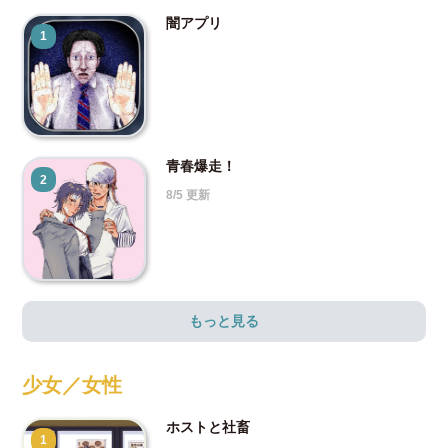
闇アプリ
1
青春爆走！
2
8/5 更新
もっと見る
少女／女性
ホストと社畜
1