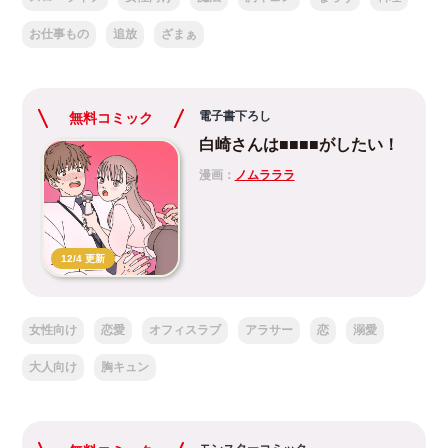
お仕事もの
追放
ざまぁ
電子書下ろし
無料コミック
白崎さんは■■■■がしたい！
漫画：
ノムラララ
12/4 更新
女性向け
恋愛
オフィスラブ
アラサー
恋
溺愛
大人向け
胸キュン