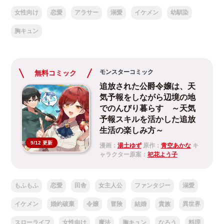
女性向け
恋愛
アラサー
溺愛
イケメン
幼馴染
胸キュン
モンスターコミック
無料コミック
追放された公爵令嬢は、天
気予報をしながら辺境の地
でのんびり暮らす ～天気
予報スキルを活かした追放
生活の楽しみ方～
9/12 更新
漫画：
湯土ゆず
原作：
青空あかな
キ
ャラクター原案：
祀花よう子
もふもふ
恋愛
田舎
女主人公
ファンタジー
溺愛
イケメン
婚約破棄
令嬢
冒険
結婚
貴族
異世界
スローライフ
女性向け
魔法
胸キュン
なろう
料理