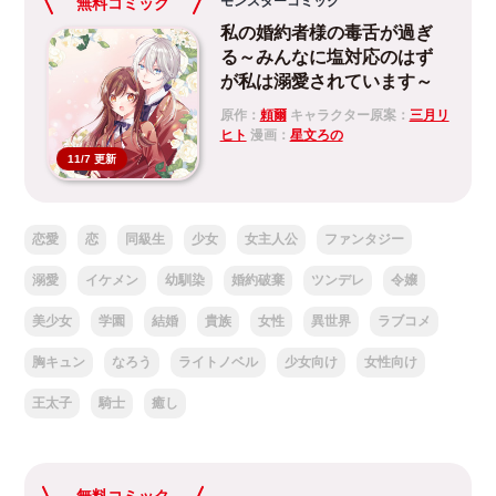
モンスターコミック
無料コミック
私の婚約者様の毒舌が過ぎ
る～みんなに塩対応のはず
が私は溺愛されています～
原作：
頼爾
キャラクター原案：
三月リ
ヒト
漫画：
星文ろの
11/7 更新
恋愛
恋
同級生
少女
女主人公
ファンタジー
溺愛
イケメン
幼馴染
婚約破棄
ツンデレ
令嬢
美少女
学園
結婚
貴族
女性
異世界
ラブコメ
胸キュン
なろう
ライトノベル
少女向け
女性向け
王太子
騎士
癒し
無料コミック