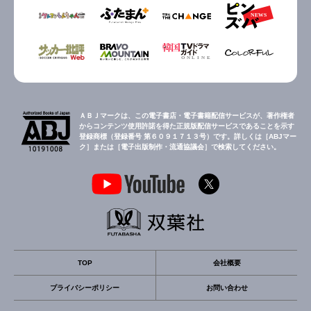
ＡＢＪマークは、この電子書店・電子書籍配信サービスが、著作権者
からコンテンツ使用許諾を得た正規版配信サービスであることを示す
登録商標（登録番号 第６０９１７１３号）です。詳しくは［ABJマー
ク］または［電子出版制作・流通協議会］で検索してください。
TOP
会社概要
プライバシーポリシー
お問い合わせ