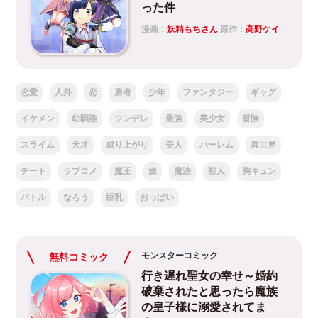
った件
漫画：
妖精もちさん
原作：
高野ケイ
恋愛
人外
恋
勇者
少年
ファンタジー
ギャグ
イケメン
幼馴染
ツンデレ
最強
美少女
冒険
スライム
天才
成り上がり
美人
ハーレム
異世界
チート
ラブコメ
魔王
妹
魔法
獣人
胸キュン
バトル
なろう
巨乳
おっぱい
モンスターコミック
無料コミック
行き遅れ聖女の幸せ～婚約
破棄されたと思ったら魔族
の皇子様に溺愛されてま