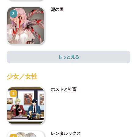
泥の国
2
もっと見る
少女／女性
ホストと社畜
1
レンタルックス