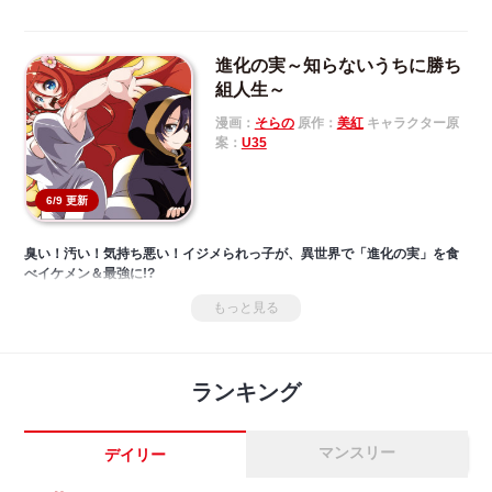
進化の実～知らないうちに勝ち
組人生～
漫画：
そらの
原作：
美紅
キャラクター原
案：
U35
6/9 更新
臭い！汚い！気持ち悪い！イジメられっ子が、異世界で「進化の実」を食
べイケメン＆最強に!?
もっと見る
ランキング
マンスリー
デイリー