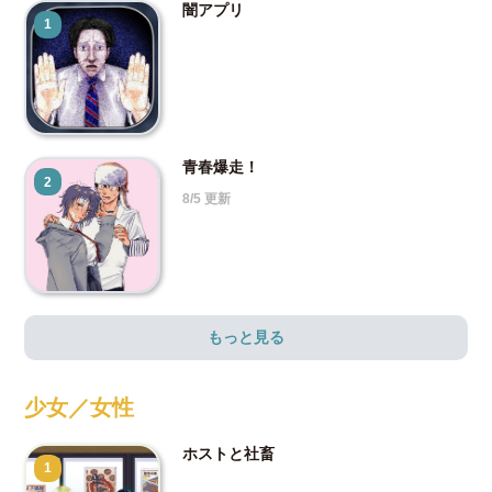
闇アプリ
1
青春爆走！
2
8/5 更新
もっと見る
少女／女性
ホストと社畜
1