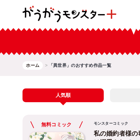
ホーム
「異世界」のおすすめ作品一覧
人気順
モンスターコミック
無料コミック
私の婚約者様の