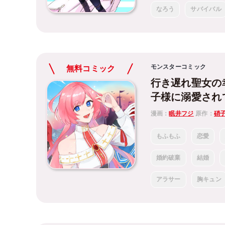
なろう
サバイバル
モンスターコミック
無料コミック
行き遅れ聖女の
子様に溺愛され
漫画：
眠井フジ
原作：
硝
もふもふ
恋愛
婚約破棄
結婚
アラサー
胸キュン