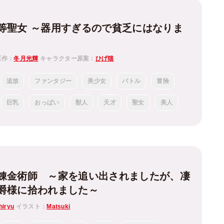
等聖女 ～器用すぎるので貧乏にはなりま
原作：
冬月光輝
キャラクター原案：
ひげ猫
追放
ファンタジー
美少女
バトル
冒険
巨乳
おっぱい
獣人
天才
聖女
美人
錬金術師 ～家を追い出されましたが、凄
爵様に拾われました～
hiryu
イラスト：
Matsuki