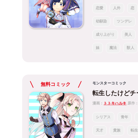
恋愛
人外
恋
幼馴染
ツンデレ
成り上がり
美人
妹
魔法
獣人
モンスターコミック
無料コミック
転生したけどチ
漫画：
トトキハルキ
原作
シリアス
青年
天才
貴族
転