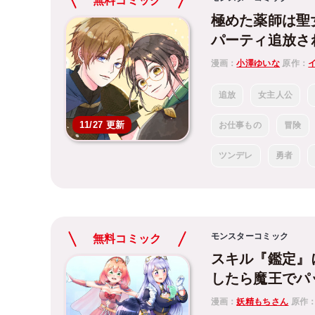
無料コミック
極めた薬師は聖
パーティ追放さ
漫画：
小澤ゆいな
原作：
追放
女主人公
11/27 更新
お仕事もの
冒険
ツンデレ
勇者
モンスターコミック
無料コミック
スキル『鑑定』
したら魔王でパ
漫画：
妖精もちさん
原作