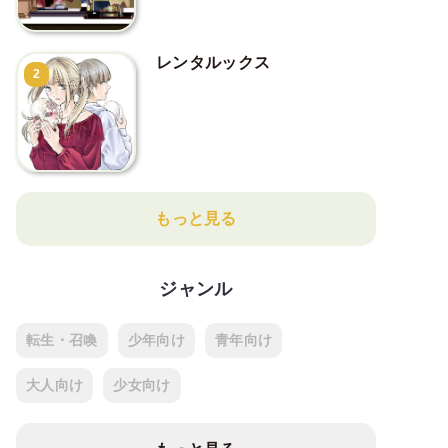
レンタルックス
2
もっと見る
ジャンル
転生・召喚
少年向け
青年向け
大人向け
少女向け