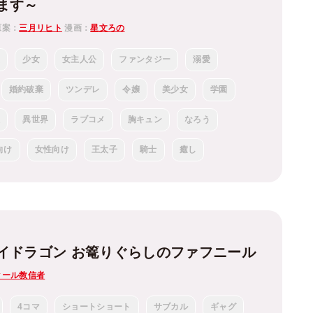
ます～
原案：
三月リヒト
漫画：
星文ろの
生
少女
女主人公
ファンタジー
溺愛
婚約破棄
ツンデレ
令嬢
美少女
学園
性
異世界
ラブコメ
胸キュン
なろう
向け
女性向け
王太子
騎士
癒し
イドラゴン お篭りぐらしのファフニール
クール教信者
4コマ
ショートショート
サブカル
ギャグ