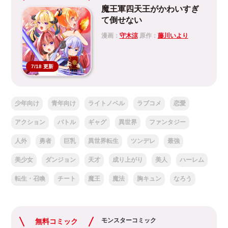
魔王軍四天王がかわいすぎ
て倒せない
漫画：
守木涼
原作：
藤川いより
7/18 更新
少年向け
青年向け
ライトノベル
ラブコメ
恋愛
アクション
バトル
ギャグ
異世界
ファンタジー
人外
勇者
巨乳
異世界転生
ツンデレ
最強
美少女
ダンジョン
天才
成り上がり
美人
ハーレム
転生・召喚
チート
魔王
魔法
胸キュン
なろう
モンスターコミック
無料コミック