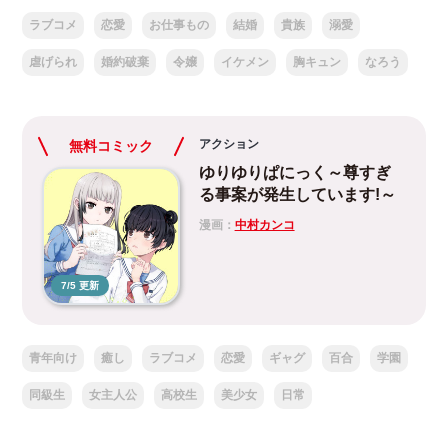
ラブコメ
恋愛
お仕事もの
結婚
貴族
溺愛
虐げられ
婚約破棄
令嬢
イケメン
胸キュン
なろう
アクション
無料コミック
ゆりゆりぱにっく～尊すぎ
る事案が発生しています!～
漫画：
中村カンコ
7/5 更新
青年向け
癒し
ラブコメ
恋愛
ギャグ
百合
学園
同級生
女主人公
高校生
美少女
日常