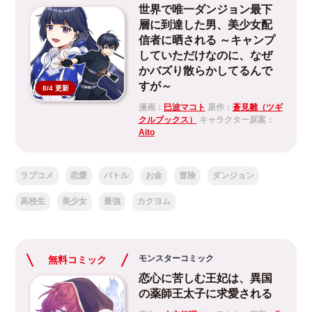
世界で唯一ダンジョン最下
層に到達した男、美少女配
信者に晒される ～キャンプ
していただけなのに、なぜ
かバズり散らかしてるんで
すが～
8/4 更新
漫画：
巳波マコト
原作：
蒼見雛（ツギ
クルブックス）
キャラクター原案：
Aito
ラブコメ
恋愛
バトル
お金
冒険
ダンジョン
高校生
美少女
最強
カクヨム
モンスターコミック
無料コミック
恋心に苦しむ王妃は、異国
の薬師王太子に求愛される