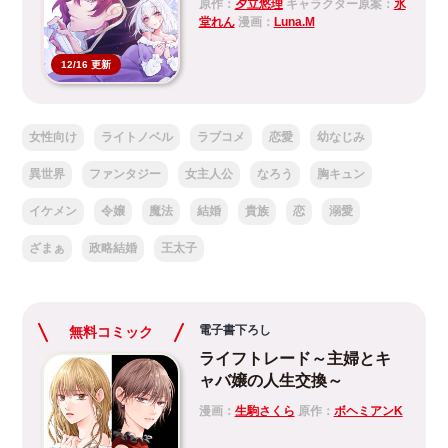
原作：
夕立悠理
キャラクター原案：
氷
堂れん
漫画：
Luna.M
12/16 更新
女性向け
ライトノベル
ラブコメ
恋愛
幼なじみ
異世界
ファンタジー
女主人公
なろう
胸キュン
イケメン
令嬢
魔法
結婚
貴族
恋
溺愛
ざまぁ
政略結婚
王太子
電子書下ろし
無料コミック
ライフトレード～主婦とキ
ャバ嬢の人生交換～
漫画：
生駒さくら
原作：
ボヘミアンK