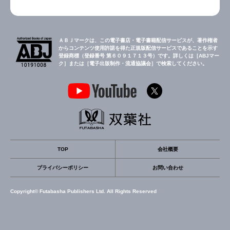
ＡＢＪマークは、この電子書店・電子書籍配信サービスが、著作権者
からコンテンツ使用許諾を得た正規版配信サービスであることを示す
登録商標（登録番号 第６０９１７１３号）です。詳しくは［ABJマー
ク］または［電子出版制作・流通協議会］で検索してください。
TOP
会社概要
プライバシーポリシー
お問い合わせ
Copyright© Futabasha Publishers Ltd. All Rights Reserved