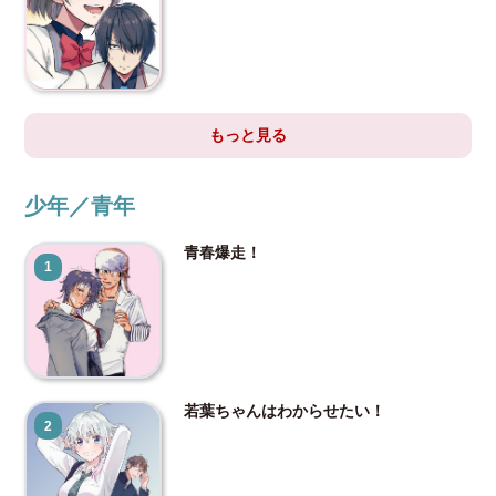
もっと見る
少年／青年
青春爆走！
1
若葉ちゃんはわからせたい！
2