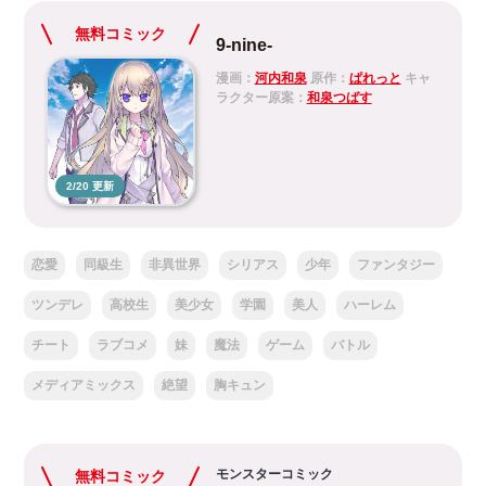
無料コミック
9-nine-
漫画：
河内和泉
原作：
ぱれっと
キャ
ラクター原案：
和泉つばす
2/20 更新
恋愛
同級生
非異世界
シリアス
少年
ファンタジー
ツンデレ
高校生
美少女
学園
美人
ハーレム
チート
ラブコメ
妹
魔法
ゲーム
バトル
メディアミックス
絶望
胸キュン
モンスターコミック
無料コミック