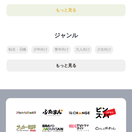
もっと見る
ジャンル
転生・召喚
少年向け
青年向け
大人向け
少女向け
もっと見る