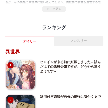
るが、その矢先に異世界に迷い込んでしまう。異世界で食堂を運営する老
婦人に拾われた琴子は店を手伝い、得意の料理で異世界に馴染んでいくこ
もっと見る
とに。そんな中、琴子は容姿端麗な騎士団長と出会い彼の悩みと想いを知
ったことで、この世界での新たな目標と恋の芽生えに気づき始める。しか
し、二人の間には大きな「壁」が立ちはだかっていて――
ランキング
マンスリー
デイリー
異世界
ヒロインが来る前に妊娠しました～詰ん
1
だはずの悪役令嬢ですが、どうやら違う
ようです～
雑用付与術師が自分の最強に気付くまで
2