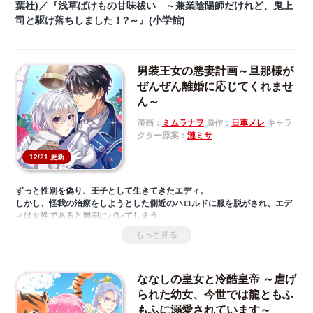
葉社)／『浅草ばけもの甘味祓い ～兼業陰陽師だけれど、鬼上
司と駆け落ちしました！?～』(小学館)
男装王女の悪妻計画～旦那様が
ぜんぜん離婚に応じてくれませ
ん～
漫画：
ミムラナヲ
原作：
日車メレ
キャラ
クター原案：
漣ミサ
12/21 更新
ずっと性別を偽り、王子として生きてきたエディ。
しかし、怪我の治療をしようとした側近のハロルドに服を脱がされ、エデ
ィは女性であると周囲にバレてしまう。
重い処罰を受ける覚悟をしたエディだったが、彼女に下った王命はハロル
もっと見る
ドの妻となること!?
ハロルドにとっては不本意な結婚に違いない！そう考えたエディは悪妻と
なり離婚しようと画策するが…
‎ななしの皇女と冷酷皇帝 ～虐げ
そんな彼女の思いとは裏腹にハロルドに溺愛される充実した新婚生活が始
まってしまい―――‼
られた幼女、今世では龍ともふ
もふに溺愛されています～