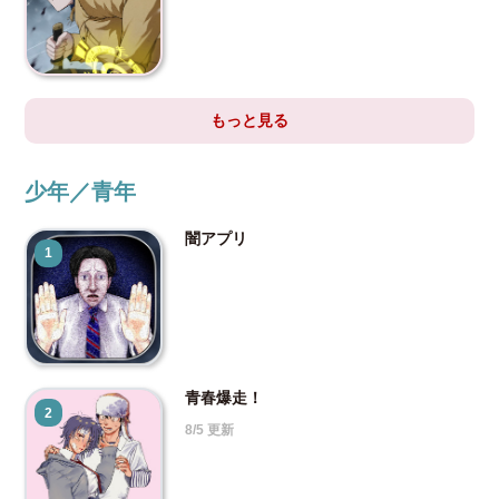
もっと見る
少年／青年
闇アプリ
1
青春爆走！
2
8/5 更新