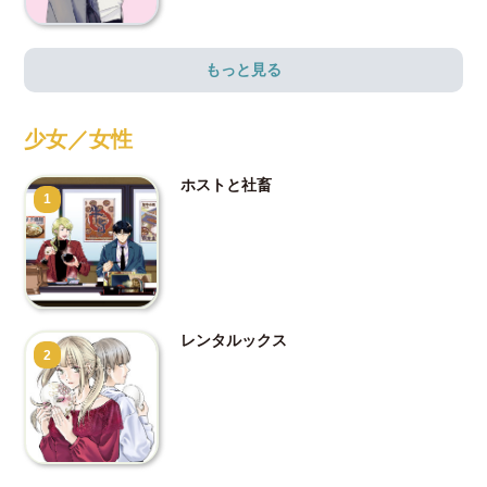
もっと見る
少女／女性
ホストと社畜
1
レンタルックス
2