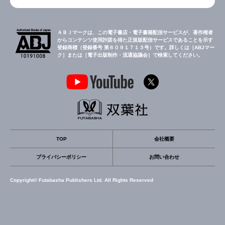
ＡＢＪマークは、この電子書店・電子書籍配信サービスが、著作権者
からコンテンツ使用許諾を得た正規版配信サービスであることを示す
登録商標（登録番号 第６０９１７１３号）です。詳しくは［ABJマー
ク］または［電子出版制作・流通協議会］で検索してください。
TOP
会社概要
プライバシーポリシー
お問い合わせ
Copyright© Futabasha Publishers Ltd. All Rights Reserved