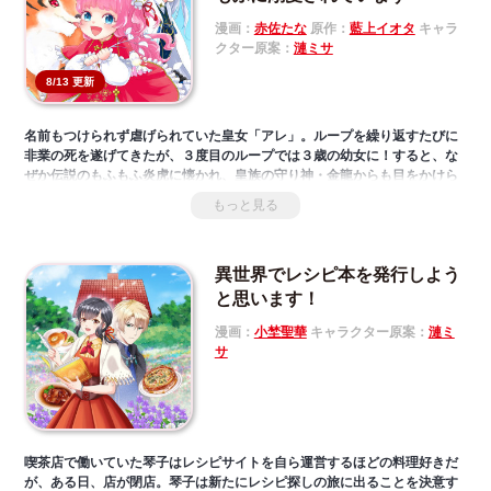
漫画：
赤佐たな
原作：
藍上イオタ
キャラ
クター原案：
漣ミサ
8/13 更新
名前もつけられず虐げられていた皇女「アレ」。ループを繰り返すたびに
非業の死を遂げてきたが、３度目のループでは３歳の幼女に！すると、な
ぜか伝説のもふもふ炎虎に懐かれ、皇族の守り神・金龍からも目をかけら
れるように!? さらに、以前は無関心だった兄（皇太子）からは“天使”と
もっと見る
呼ばれ、冷酷無残と名高い父（皇帝）との関係にも変化が現れて――!?
ななしのお姫様、名前を得て生き延びるために奮闘中！「小説家になろ
う」発、癒され120％の大人気溺愛ストーリー！
異世界でレシピ本を発行しよう
と思います！
漫画：
小埜聖華
キャラクター原案：
漣ミ
サ
喫茶店で働いていた琴子はレシピサイトを自ら運営するほどの料理好きだ
が、ある日、店が閉店。琴子は新たにレシピ探しの旅に出ることを決意す