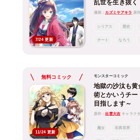
乱世を生き抜く
漫画：
カズミヤアキラ
原
シリアス
歴史
7/24 更新
チート
なろう
モンスターコミック
無料コミック
地獄の沙汰も黄
術とかいうチー
目指します～
原作：
出雲大吉
キャラク
魔女
非異世界
11/24 更新