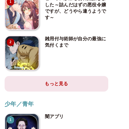
1
した～詰んだはずの悪役令嬢
ですが、どうやら違うようで
す～
雑用付与術師が自分の最強に
2
気付くまで
もっと見る
少年／青年
闇アプリ
1