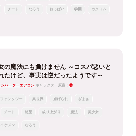
チート
なろう
おっぱい
学園
カクヨム
女の魔法にも負けません ～コスパ悪いと
れたけど、事実は逆だったようです～
インバーターエアコン
キャラクター原案：
⑪
ファンタジー
異世界
虐げられ
ざまぁ
チート
絶望
成り上がり
魔法
美少女
イケメン
なろう