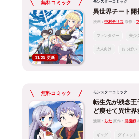
モンスターコミック
無料コミック
異世界チート開
漫画：
中村モリス
原作：
ファンタジー
美少
大人向け
おっぱい
11/29 更新
モンスターコミック
無料コミック
転生先が残念王
ど痩せて異世界
漫画：
らた
原作：
回復師
ギャグ
ダイエット