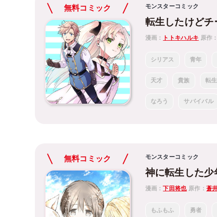
モンスターコミック
無料コミック
転生したけどチ
漫画：
トトキハルキ
原作
シリアス
青年
天才
貴族
転
なろう
サバイバル
モンスターコミック
無料コミック
神に転生した少
漫画：
下田将也
原作：
蒼
もふもふ
勇者