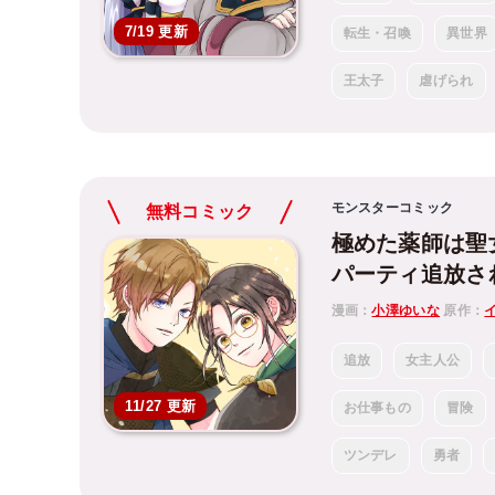
7/19 更新
転生・召喚
異世界
王太子
虐げられ
モンスターコミック
無料コミック
極めた薬師は聖
パーティ追放さ
漫画：
小澤ゆいな
原作：
追放
女主人公
11/27 更新
お仕事もの
冒険
ツンデレ
勇者