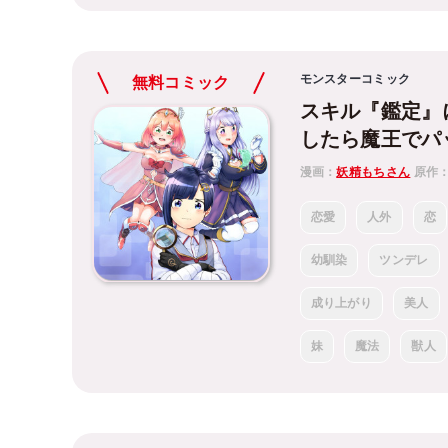
モンスターコミック
無料コミック
スキル『鑑定』
したら魔王でパ
漫画：
妖精もちさん
原作
恋愛
人外
恋
幼馴染
ツンデレ
成り上がり
美人
妹
魔法
獣人