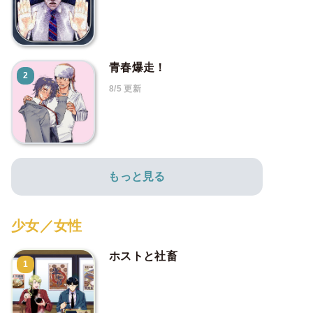
青春爆走！
2
8/5 更新
もっと見る
少女／女性
ホストと社畜
1