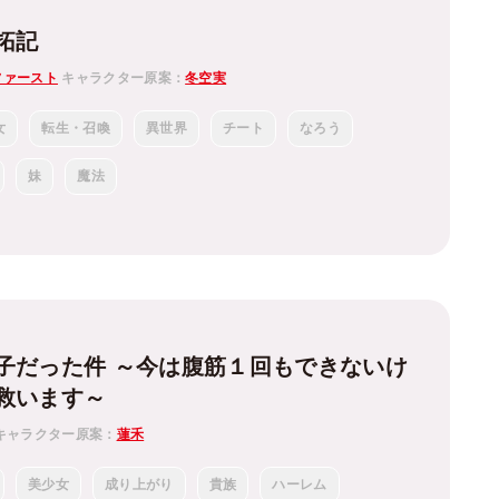
拓記
ファースト
キャラクター原案：
冬空実
女
転生・召喚
異世界
チート
なろう
妹
魔法
子だった件 ～今は腹筋１回もできないけ
救います～
キャラクター原案：
蓮禾
美少女
成り上がり
貴族
ハーレム