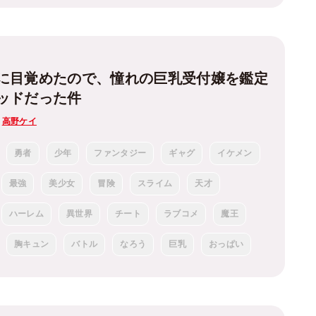
に目覚めたので、憧れの巨乳受付嬢を鑑定
ッドだった件
：
高野ケイ
勇者
少年
ファンタジー
ギャグ
イケメン
最強
美少女
冒険
スライム
天才
ハーレム
異世界
チート
ラブコメ
魔王
胸キュン
バトル
なろう
巨乳
おっぱい