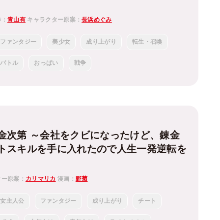
作：
青山有
キャラクター原案：
長浜めぐみ
ファンタジー
美少女
成り上がり
転生・召喚
バトル
おっぱい
戦争
金次第 ～会社をクビになったけど、錬金
トスキルを手に入れたので人生一発逆転を
ター原案：
カリマリカ
漫画：
野菊
女主人公
ファンタジー
成り上がり
チート