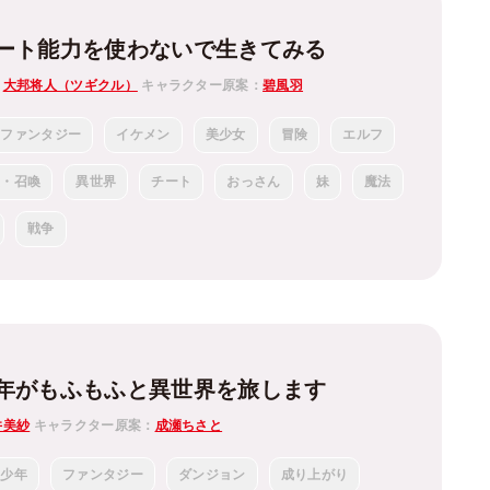
ート能力を使わないで生きてみる
：
大邦将人（ツギクル）
キャラクター原案：
碧風羽
ファンタジー
イケメン
美少女
冒険
エルフ
生・召喚
異世界
チート
おっさん
妹
魔法
戦争
年がもふもふと異世界を旅します
井美紗
キャラクター原案：
成瀬ちさと
少年
ファンタジー
ダンジョン
成り上がり