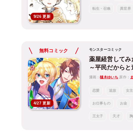
転生・召喚
異世界
9/26 更新
モンスターコミック
無料コミック
薬屋経営してみ
～平民だからと
漫画：
樋木ゆいち
原作：
恋愛
追放
女
4/27 更新
お仕事もの
お金
王太子
天才