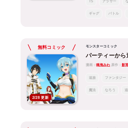
TS
アラサー
ギャグ
バトル
モンスターコミック
無料コミック
パーティーから
漫画：
鳴海みわ
原作：
影
追放
ファンタジー
魔法
なろう
2/28 更新