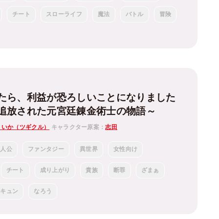
チート
スローライフ
魔法
バトル
冒険
たら、利益が恐ろしいことになりました
追放された元宮廷錬金術士の物語～
まいか（ツギクル）
キャラクター原案：
志田
主人公
ファンタジー
異世界
女性向け
チート
成り上がり
貴族
断罪
ざまぁ
胸キュン
なろう