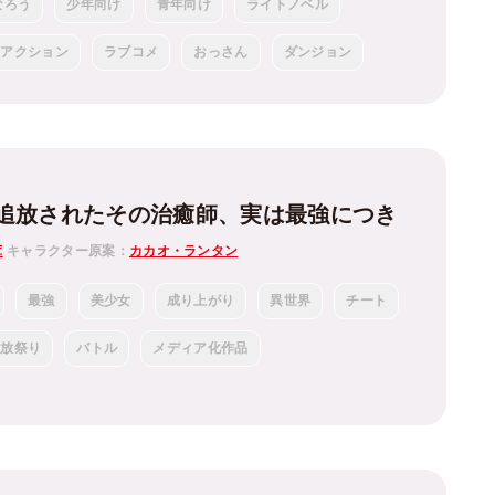
なろう
少年向け
青年向け
ライトノベル
アクション
ラブコメ
おっさん
ダンジョン
追放されたその治癒師、実は最強につき
茸
キャラクター原案：
カカオ・ランタン
最強
美少女
成り上がり
異世界
チート
追放祭り
バトル
メディア化作品