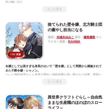
話が舞い込む。
役立たずスキルといわれた【ログインボーナス】の開花、美麗な次期辺境
もっと見る
伯ヴィンセントやその家族から受ける溺愛――
不憫令嬢ジョアンナが本当の幸せを見つける甘々ファンタジーが始まる!!
捨てられた壁令嬢、北方騎士団
の癒やし担当になる
漫画：
木城木ゆみこ
原作：
瀬尾優梨
キャ
ラクター原案：
RAHWIA
7/28 更新
令嬢としては高すぎる身長のせいで「壁令嬢」として周囲から揶揄されて
きた子爵令嬢・シャノン。
ついに婚約相手からも身長を理由に婚約破棄を言い渡された結果、家族に
も勘当されてしまう。
もっと見る
これからは自身の力で生きていくと決め、いっそ王都から遠く離れようと
辺境の地での働き口を探すことに。
すると、文武両道で名高い若き辺境伯領主・エルドレッドが治める北方の
異世界クラフトぐらし～自由気
騎士団から事務官としてスカウトされる。
そこで待ち受けていたのは、自分より遥かに大きな騎士団の面々。
ままな生産職のほのぼのスロー
彼らにしてみればシャノンの身長など子供同然。ついには「癒やし担当」
ライフ～