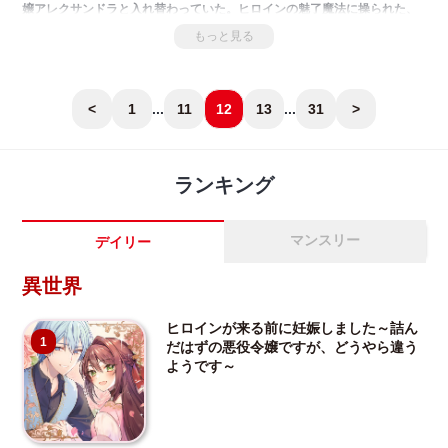
嬢アレクサンドラと入れ替わっていた。ヒロインの魅了魔法に操られた、
婚約者の第二王子をぶっ飛ばし、そのままハッピーエンドかと思いきや、
もっと見る
世界が崩壊して、子供時代からやり直すことに――!?5歳に戻ったアレクサ
ンドラは断罪イベントを回避すべく動き出した。すると今度は、元婚約者
の第二王子ではなく、年上のハイスペックなイケメン王太子に惹かれ始め
るが…。「小説家になろう」発、痛快ラブコメファンタジーついに開幕！
<
1
...
11
12
13
...
31
>
ランキング
マンスリー
デイリー
異世界
ヒロインが来る前に妊娠しました～詰ん
1
だはずの悪役令嬢ですが、どうやら違う
ようです～