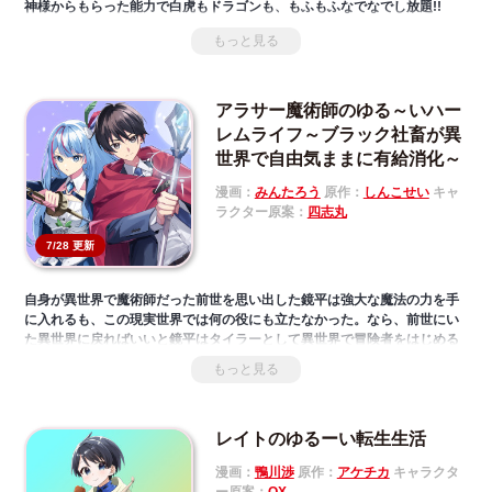
神様からもらった能力で白虎もドラゴンも、もふもふなでなでし放題!!
もっと見る
アラサー魔術師のゆる～いハー
レムライフ～ブラック社畜が異
世界で自由気ままに有給消化～
漫画：
みんたろう
原作：
しんこせい
キャ
ラクター原案：
四志丸
7/28 更新
自身が異世界で魔術師だった前世を思い出した鏡平は強大な魔法の力を手
に入れるも、この現実世界では何の役にも立たなかった。なら、前世にい
た異世界に戻ればいいと鏡平はタイラーとして異世界で冒険者をはじめる
ことに。強大な魔法の力で気ままに冒険者として過ごすことにしたタイラ
もっと見る
ーだったが、ある日街で一番のパーティー『戦乙女』のリーダーエルザか
ら「あなたの秘密を知っている」と告げられ……。
レイトのゆるーい転生生活
漫画：
鴨川渉
原作：
アケチカ
キャラクタ