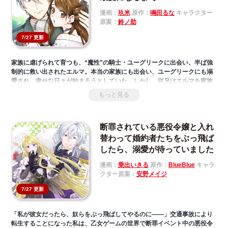
漫画：
玖米
原作：
鳴田るな
キャラクター
原案：
鈴ノ助
7/27 更新
家族に虐げられて育つも、“魔性”の騎士・ユーグリークに出会い、半ば強
制的に救い出されたエルマ。本当の家族にも出会い、ユーグリークにも溺
愛され、幸せな日々が始まろうとしていた。しかし、従兄はエルマを家族
と認めず、敵対心むき出し!? 一方で従弟はなぜか、エルマに舞踏会のダ
もっと見る
ンスを申し込み……独占欲の強いユーグリークは嫉妬心むき出し!!
さらに、遂にエルマに“加護戻し”の初仕事が！ しかし、依頼の品が何や
らワケありな様子で――!?
断罪されている悪役令嬢と入れ
替わって婚約者たちをぶっ飛ば
したら、溺愛が待っていました
漫画：
乗出いきる
原作：
BlueBlue
キャラ
クター原案：
安野メイジ
7/27 更新
「私が彼女だったら、奴らをぶっ飛ばしてやるのに――」交通事故により
転生することになった私は、乙女ゲームの世界で断罪イベント中の悪役令