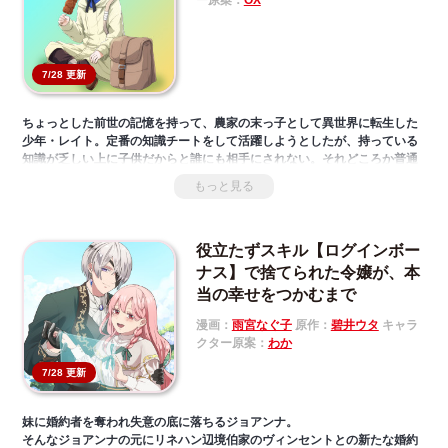
ー原案：
OX
7/28 更新
ちょっとした前世の記憶を持って、農家の末っ子として異世界に転生した
少年・レイト。定番の知識チートをして活躍しようとしたが、持っている
知識が乏しい上に子供だからと誰にも相手にされない。それどころか普通
に生活しようにも、家族から虐げられ酷い扱いを受ける日々…。彼はスキ
もっと見る
ルとステータスを授かる7歳の誕生日に、家から逃げて冒険者として生きる
ことを決意するのだが──。異世界転生したけどチートナシ!? あらゆるピ
ンチは運と機転で切り抜ける！ 新感覚ゆるゆる冒険ファンタジー開幕！
役立たずスキル【ログインボー
ナス】で捨てられた令嬢が、本
当の幸せをつかむまで
漫画：
雨宮なぐ子
原作：
碧井ウタ
キャラ
クター原案：
わか
7/28 更新
妹に婚約者を奪われ失意の底に落ちるジョアンナ。
そんなジョアンナの元にリネハン辺境伯家のヴィンセントとの新たな婚約