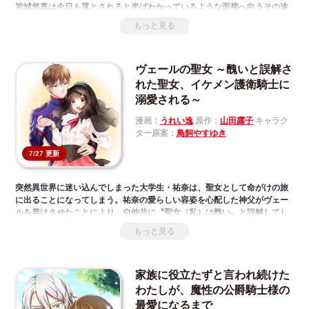
皆城悠真は今日も落とされると半ばわかっているような面接へ向うその途
中、悠真はダンジョンに落ちてしまう。何の装備も持たずにダンジョンへ
もっと見る
入ることになってしまい、死を覚悟する悠真は偶然に、とんでもない＜ス
キル＞を手に入れることになる。その＜スキル＞とは召喚術。召喚で出て
くる精霊が軒並み美少女だったり、強くなる方法がその美少女たちとイチ
ヴェールの聖女 ～醜いと誤解さ
ャイチャすることだったりして大変だけど、会社を設立したりお金を稼い
だりしてダンジョン探索者として楽しく生きていきます。
れた聖女、イケメン護衛騎士に
溺愛される～
漫画：
うれい逸
原作：
山田露子
キャラク
ター原案：
鳥飼やすゆき
7/27 更新
突然異世界に迷い込んでしまった大学生・祐奈は、聖女として命がけの旅
に出ることになってしまう。祐奈の愛らしい容姿を心配した神父がヴェー
ルを着けさせたことにより、自他共に〝聖女（私）は醜い〟と誤解してし
まう……!!誰もが冷たい態度をとる中、護衛騎士・ラング准将だけは本質
もっと見る
を理解し優しくしてくれるが、すっかり自信を失くした祐奈はヴェールを
外すことが出来ず―――。波乱に満ちた旅がここに始まる!!
家族に役立たずと言われ続けた
わたしが、魔性の公爵騎士様の
最愛になるまで