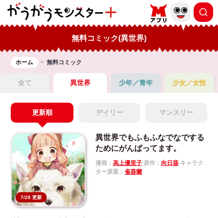
無料コミック(異世界)
ホーム
無料コミック
全て
異世界
少年／青年
少女／女性
更新順
デイリー
マンスリー
異世界でもふもふなでなでする
ためにがんばってます。
漫画：
高上優里子
原作：
向日葵
キャラク
ター原案：
雀葵蘭
7/28 更新