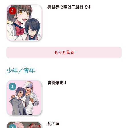
異世界召喚は二度目です
2
もっと見る
少年／青年
青春爆走！
1
泥の国
2