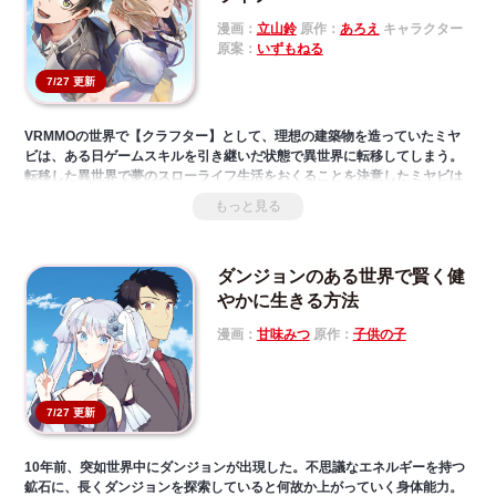
として可愛がられるように！
辺境伯領主・エルドレッドからも熱い視線を送られ続けて、私の生活はど
漫画：
立山鈴
原作：
あろえ
キャラクター
うなっちゃうの!?
原案：
いずもねる
シャノンの真っすぐな性格が周囲を癒やす、ほっこりお仕事ラブファンタ
7/27 更新
ジー。
VRMMOの世界で【クラフター】として、理想の建築物を造っていたミヤ
ビは、ある日ゲームスキルを引き継いだ状態で異世界に転移してしまう。
転移した異世界で夢のスローライフ生活をおくることを決意したミヤビは
冒険者であるリズとともに、素材採取に奔走！規格外のクラフトスキルで
もっと見る
旅先でもぬくぬく快適生活──！？「小説家になろう」発スローライフファ
ンタジー第１弾！!
ダンジョンのある世界で賢く健
やかに生きる方法
漫画：
甘味みつ
原作：
子供の子
7/27 更新
10年前、突如世界中にダンジョンが出現した。不思議なエネルギーを持つ
鉱石に、長くダンジョンを探索していると何故か上がっていく身体能力。