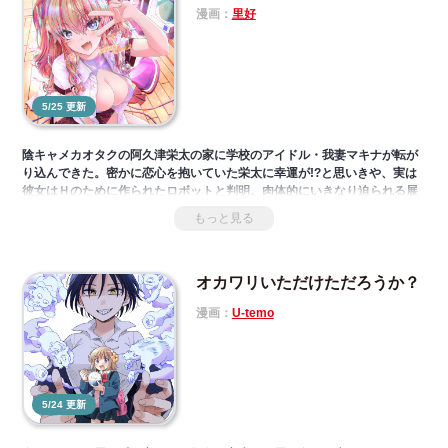
りました。これに伴い、第６話（１）～（３）は、壬明先生の作画に変更
漫画：
里好
をさせていただいております。引き続き本作品をお楽しみください。
5/25 更新
陰キャメカオタクの阿久津栄太の家に学校のアイドル・我妻マキナが転が
り込んできた。密かに恋心を抱いていた栄太に幸運が!?と思いきや、実は
彼女はＨのために作られたロボットと判明。肉体的にいきなり迫られる展
開に童貞の栄太は右往左往。さらに彼女の正体がバレないよう手伝うこと
もっと見る
になってこれまた右往左往!? ちょっとＨなメカバレ厳禁ラブコメディ。
オカワリいただけただろうか？
漫画：
U-temo
5/24 更新