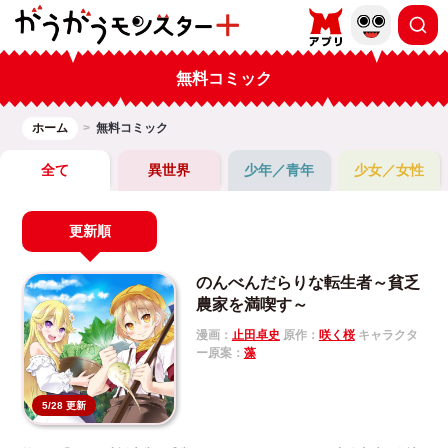
無料コミック
ホーム
無料コミック
全て
異世界
少年／青年
少女／女性
更新順
のんべんだらりな転生者～貧乏
農家を満喫す～
漫画：
止田卓史
原作：
咲く桜
キャラクタ
ー原案：
藻
5/28 更新