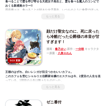
食べることで霊を呼び寄せる天然女子高生と、霊を食べる魔人のコンビで
おくる新感覚ホラー!!
四谷寿々は、食べることが好きな女子高生。いつものように食堂でぼっち
飯を食べていると、なぜか高身長で同性からも人気の同級生・真島さんに
もっと見る
ランチに誘われることになった。だが、真島さんには「魔人ちゃん」とい
う別名とともに怪しい噂があって…⁉
顔だけ聖女なのに、死に戻った
ら冷酷だった公爵様の本音が甘
すぎます！
漫画：
春乃まい
原作：
一分咲
キャラクタ
ー原案：
八美☆わん
5/15 更新
王都のはずれ、白いレンガが目立つかわいいカフェ。
このカフェを営むシャルリエ伯爵家令嬢のエステルは今、2度目の人生を送
っている。1回目の人生は散々なものだった。
聖女を輩出する名門・シャルリエ伯爵家に生まれながら魔力量が少なく、
もっと見る
見た目が美しいだけのエステルは『顔だけ聖女』と揶揄された。
しまいには欲深い義妹に聖女の座を奪われ辺境の地へ送られることにな
り、その道中、何者かに殺害されてしまったのだ。
ゼニ番付
……でも、2度目の人生も困ったもので、冷酷だった公爵様がなぜか甘い言