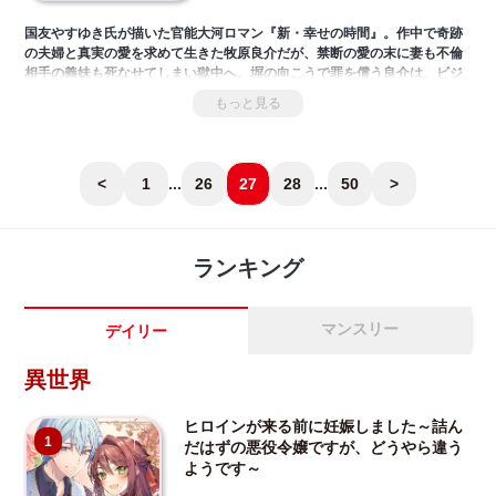
国友やすゆき氏が描いた官能大河ロマン『新・幸せの時間』。作中で奇跡
の夫婦と真実の愛を求めて生きた牧原良介だが、禁断の愛の末に妻も不倫
相手の義妹も死なせてしまい獄中へ。塀の向こうで罪を償う良介は、ビジ
ネスパートナーだったロシアの女社長・エレナの尽力で保釈されること
もっと見る
に。さらに彼女は良介の子を妊娠、出産
して優里と名付けた。やがて時は流れ、優里は美しく成長する。そして、
エレナに結婚を命じられ――。
<
1
...
26
27
28
...
50
>
ランキング
マンスリー
デイリー
異世界
ヒロインが来る前に妊娠しました～詰ん
1
だはずの悪役令嬢ですが、どうやら違う
ようです～