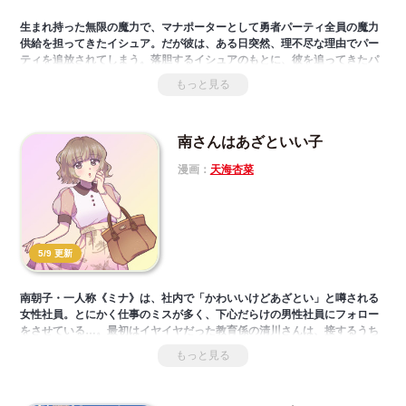
生まれ持った無限の魔力で、マナポーターとして勇者パーティ全員の魔力
供給を担ってきたイシュア。だが彼は、ある日突然、理不尽な理由でパー
ティを追放されてしまう。落胆するイシュアのもとに、彼を追ってきたパ
ーティ仲間の聖女アリアの姿が。実は追放は勇者の独断で、彼女はイシュ
もっと見る
アが自分たちを見捨てたと思い、連れ戻しに来たのだった。真実を知った
アリアはパーティ脱退を決意し、イシュアは彼女と二人で旅を始めること
になる。追放された最強マナポーターと、彼を追放した勇者。二人の対照
南さんはあざといい子
的な冒険が今始まる!!
漫画：
天海杏菜
5/9 更新
南朝子・一人称《ミナ》は、社内で「かわいいけどあざとい」と噂される
女性社員。とにかく仕事のミスが多く、下心だらけの男性社員にフォロー
をさせている…。最初はイヤイヤだった教育係の清川さんは、接するうち
に南さんの素直で不器用すぎる一面を知る。彼女が男性社員に頼ってしま
もっと見る
う《本当の理由》とは――!?
ストレス社会で戦う人に捧ぐハートフルオフィスドラマ！