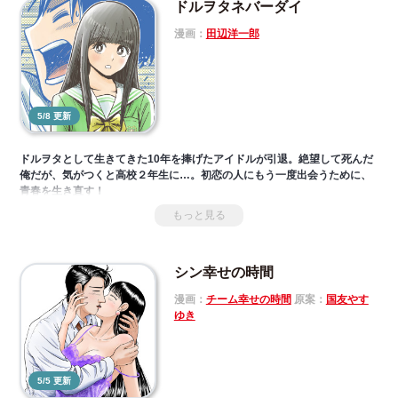
ドルヲタネバーダイ
漫画：
田辺洋一郎
5/8 更新
ドルヲタとして生きてきた10年を捧げたアイドルが引退。絶望して死んだ
俺だが、気がつくと高校２年生に…。初恋の人にもう一度出会うために、
青春を生き直す！
もっと見る
シン幸せの時間
漫画：
チーム幸せの時間
原案：
国友やす
ゆき
5/5 更新