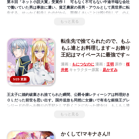
第８回「ネット小説大賞」受賞作！ 可もなく不可もない中途半端な会社
で働いていた男は事故に遭い、貧乏農家の長男・アウルとして異世界に転
生する。せっかく転生したのだから、面倒くさいことは投げ出して、のん
べんだらりと暮らしたい。そう心に誓った彼は、現代知識と魔法をフル活
もっと見る
用して悠々自適な田舎暮らしを満喫する。しかし、アウルが作りだしたク
ッキーや化粧品は瞬く間に異世界中で大流行し、アウルを抱え込もうとす
る貴族たちが動き出す――。「小説家になろう」発スローライフファンタ
転生先で捨てられたので、もふ
ジー第１弾！！
もふ達とお料理します～お飾り
王妃はマイペースに最強です～
漫画：
もにつなのに
漫画：
壬明
原作：
桜
井悠
キャラクター原案：
凪かすみ
5/25 更新
王太子に婚約破棄され捨てられた瞬間、公爵令嬢レティーシアは料理好き
ＯＬだった前世を思い出す。国外追放も同然に女嫌いで有名な銀狼王グレ
ンリードの元へお飾りの王妃として赴くことになった彼女は、もふもふ達
に囲まれた離宮で、マイペースな毎日を過ごす。だがある日、美しい銀の
もっと見る
狼と出会い餌付けして以来、グレンリードの態度が徐々に変化してい
き……。コミカライズ決定！ 料理を愛する悪役令嬢のもふもふスローラ
イフ、ここに開幕！
かくして!マキナさん!!
本作品の作画につきまして、もにつなのに先生から、壬明先生に変更とな