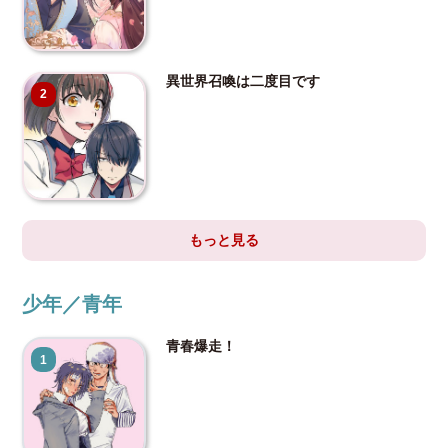
異世界召喚は二度目です
2
もっと見る
少年／青年
青春爆走！
1