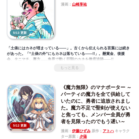
葉を囁くようになっていて、好きとかかわいいとか慣れない言葉をたくさ
漫画：
山崎享祐
ん浴びせてきて――？
5/13 更新
「土俵にはカネが埋まっている――」。古くから伝えられる言葉には続き
があった。「“土俵の外”にもカネは落ちている――!!」。懸賞金、後援
会、タニマチ、裏方……角界で動く巨額のカネを徹底追跡――!!
もっと見る
《魔力無限》のマナポーター ～
パーティの魔力を全て供給して
いたのに、勇者に追放されまし
た。魔力不足で聖剣が使えない
と焦っても、メンバー全員が勇
者を見限ったのでもう遅い～
5/12 更新
漫画：
伊藤ひずみ
原作：
アトハ
キャラク
ター原案：
夕薙