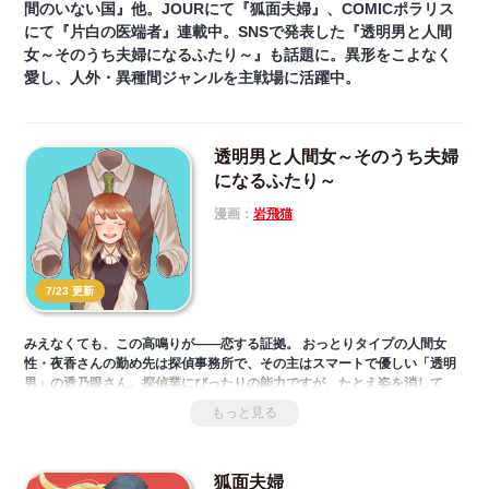
間のいない国』他。JOURにて『狐面夫婦』、COMICポラリス
にて『片白の医端者』連載中。SNSで発表した『透明男と人間
女～そのうち夫婦になるふたり～』も話題に。異形をこよなく
愛し、人外・異種間ジャンルを主戦場に活躍中。
透明男と人間女～そのうち夫婦
になるふたり～
漫画：
岩飛猫
7/23 更新
みえなくても、この高鳴りが――恋する証拠。 おっとりタイプの人間女
性・夜香さんの勤め先は探偵事務所で、その主はスマートで優しい「透明
男」の透乃眼さん。探偵業にぴったりの能力ですが、たとえ姿を消して
も、目の見えない夜香さんには不思議と居場所がわかってしまうのです。
もっと見る
彼女の""見えない""魅力に惹かれ、透乃眼さんは今日もぐいぐいエスコー
トしてくれて…!?天邪鬼な人間男性やアネゴ肌な獣人、個性的な同僚に見
守られながら赤面オフィスワーク!! SNSで大反響！【紳士な人外×目の見え
狐面夫婦
ない女性】のほっこり×じれキュン＝尊くて息ができない透明度100％ラブ