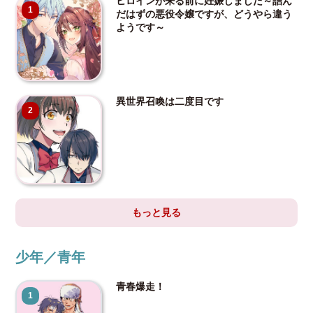
ヒロインが来る前に妊娠しました～詰ん
1
だはずの悪役令嬢ですが、どうやら違う
ようです～
異世界召喚は二度目です
2
もっと見る
少年／青年
青春爆走！
1