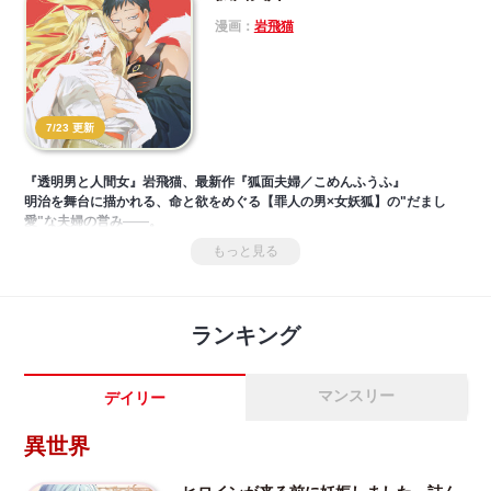
コメディ!!大幅加筆修正＆描き下ろしをたっぷり加えてついに書籍化!!
漫画：
岩飛猫
7/23 更新
『透明男と人間女』岩飛猫、最新作『狐面夫婦／こめんふうふ』
明治を舞台に描かれる、命と欲をめぐる【罪人の男×女妖狐】の"だまし
愛"な夫婦の営み――。
現世と隠世がまじりあう世界に、古めかしい日本家屋が一軒。そこに暮ら
もっと見る
すは、人間の男と女狐の新婚夫婦。ふたりの仲睦まじい時を邪魔するの
は、人喰い雀だけじゃなくて…？
人と妖の暮らしは、昼はキケンで夜は甘い!?
SNSでも話題を呼んだ、ハードモードなピュア異類婚姻譚がついにコミッ
ランキング
ク化!!
マンスリー
デイリー
異世界