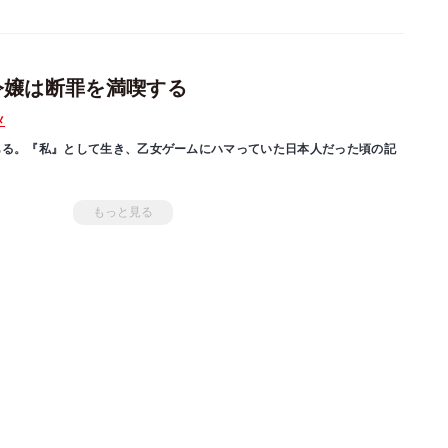
令嬢は断罪を満喫する
メ
ある。『私』として生き、乙女ゲームにハマっていた日本人だった頃の記
断罪され、庶民落ちの上、娼館送りとなった悪役令嬢のディアナ。
もっと見る
そんな展開お見通し。断罪される前に娼館を買い取り、そこのオーナーに
追放先の娼館で、こっそりゆるく楽しく暮らそうとしていたら、王子の側
て……。
「小説家になろう」発、一筋縄ではいかない追放悪役令嬢の報復が今始ま