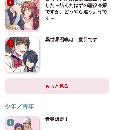
1
した～詰んだはずの悪役令嬢
ですが、どうやら違うようで
す～
異世界召喚は二度目です
2
もっと見る
少年／青年
青春爆走！
1