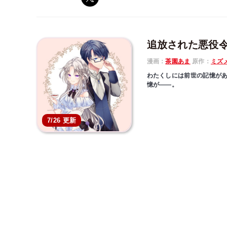
追放された悪役
漫画：
茶園あま
原作：
ミズ
わたくしには前世の記憶が
憶が――。
卒業パーティーで王子様に
前世の記憶がある彼女には
7/26 更新
なっていた。
あっさり追放を受け入れ、
近のアレクシスが追ってき
果たして彼は敵か味方か？
る！