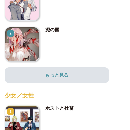
泥の国
2
もっと見る
少女／女性
ホストと社畜
1