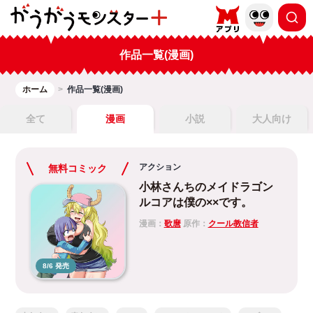
作品一覧(漫画)
ホーム
作品一覧(漫画)
全て
漫画
小説
大人向け
アクション
無料コミック
小林さんちのメイドラゴン
ルコアは僕の××です。
漫画：
歌麿
原作：
クール教信者
8/6 発売