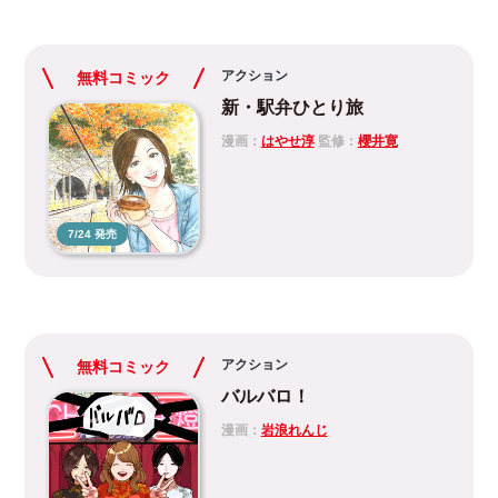
アクション
無料コミック
新・駅弁ひとり旅
漫画：
はやせ淳
監修：
櫻井寛
7/24 発売
アクション
無料コミック
バルバロ！
漫画：
岩浪れんじ