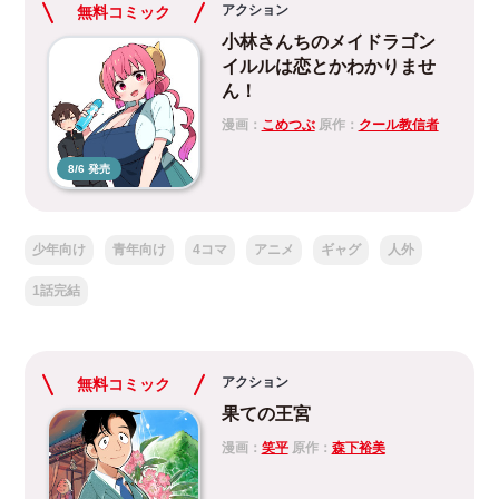
アクション
無料コミック
小林さんちのメイドラゴン
イルルは恋とかわかりませ
ん！
漫画：
こめつぶ
原作：
クール教信者
8/6 発売
少年向け
青年向け
4コマ
アニメ
ギャグ
人外
1話完結
アクション
無料コミック
果ての王宮
漫画：
笑平
原作：
森下裕美