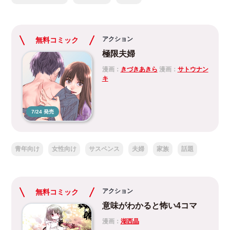
アクション
無料コミック
極限夫婦
漫画：
きづきあきら
漫画：
サトウナン
キ
7/24 発売
青年向け
女性向け
サスペンス
夫婦
家族
話題
アクション
無料コミック
意味がわかると怖い4コマ
漫画：
湖西晶