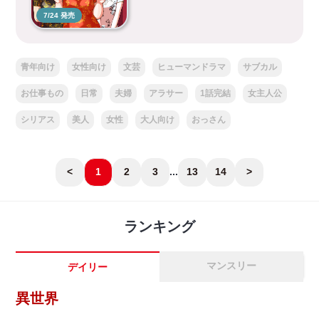
7/24 発売
青年向け
女性向け
文芸
ヒューマンドラマ
サブカル
お仕事もの
日常
夫婦
アラサー
1話完結
女主人公
シリアス
美人
女性
大人向け
おっさん
<
1
2
3
...
13
14
>
ランキング
マンスリー
デイリー
異世界