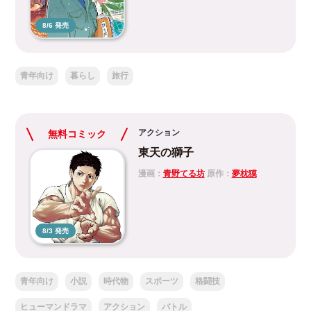
8/6 発売
青年向け
暮らし
旅行
アクション
無料コミック
東天の獅子
漫画：
青野てる坊
原作：
夢枕獏
8/3 発売
青年向け
小説
時代物
スポーツ
格闘技
ヒューマンドラマ
アクション
バトル