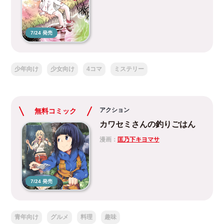
7/24 発売
少年向け
少女向け
4コマ
ミステリー
アクション
無料コミック
カワセミさんの釣りごはん
漫画：
匡乃下キヨマサ
7/24 発売
青年向け
グルメ
料理
趣味