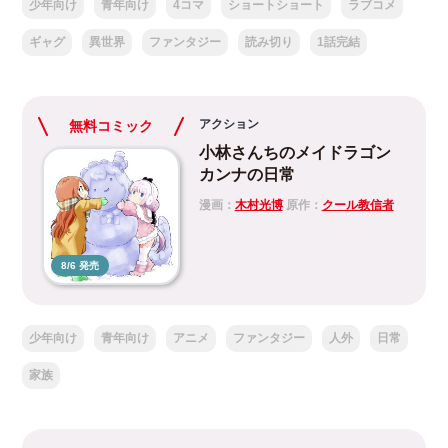
少年向け
青年向け
4コマ
ショートショート
ラブコメ
ギャグ
異世界
ファンタジー
読み切り
1話完結
アクション
無料コミック
小林さんちのメイドラゴン
カンナの日常
漫画：
木村光博
原作：
クール教信者
8/6 発売
少年向け
青年向け
アニメ
ファンタジー
人外
日常
家族