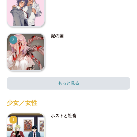
泥の国
2
もっと見る
少女／女性
ホストと社畜
1