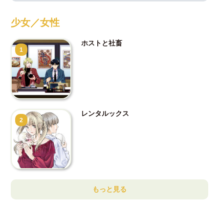
少女／女性
ホストと社畜
1
レンタルックス
2
もっと見る