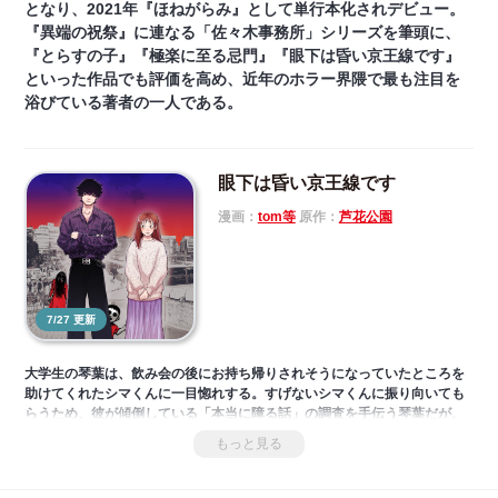
となり、2021年『ほねがらみ』として単行本化されデビュー。
『異端の祝祭』に連なる「佐々木事務所」シリーズを筆頭に、
『とらすの子』『極楽に至る忌門』『眼下は昏い京王線です』
といった作品でも評価を高め、近年のホラー界隈で最も注目を
浴びている著者の一人である。
眼下は昏い京王線です
漫画：
tom等
原作：
芦花公園
7/27 更新
大学生の琴葉は、飲み会の後にお持ち帰りされそうになっていたところを
助けてくれたシマくんに一目惚れする。すげないシマくんに振り向いても
らうため、彼が傾倒している「本当に障る話」の調査を手伝う琴葉だが、
どうやら琴葉は霊や怪異を寄せる体質らしく、いつも命の危険があるよう
もっと見る
な危険な目に遭ってしまい――!?
大人気ホラー作家・芦花公園の原作を気鋭漫画家・tom等がコミカライ
ズ！