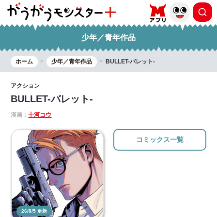
少年／青年作品
ホーム
少年／青年作品
BULLET-バレット-
アクション
BULLET-バレット-
漫画：
十河コウ
コミックス一覧
26/8/5 更新