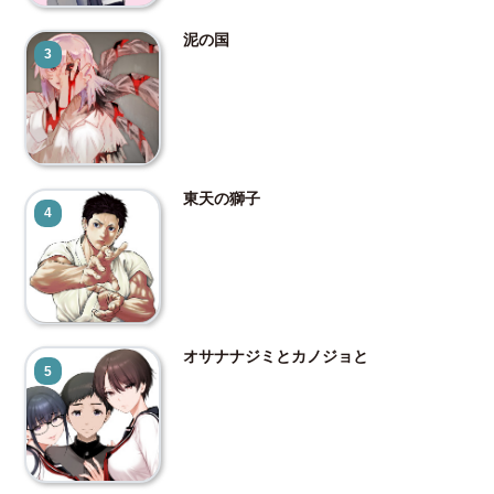
泥の国
3
東天の獅子
4
オサナナジミとカノジョと
5