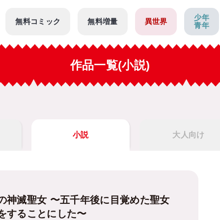
少年
無料コミック
無料増量
異世界
青年
作品一覧(小説)
小説
大人向け
の神滅聖女 〜五千年後に目覚めた聖女
をすることにした〜