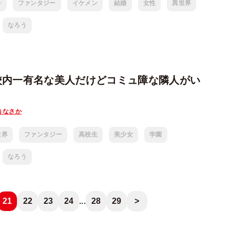
公
ファンタジー
イケメン
結婚
女性
異世界
なろう
校内一有名な美人だけどコミュ障な隣人がい
うなさか
世界
ファンタジー
高校生
美少女
学園
なろう
21
22
23
24
...
28
29
>