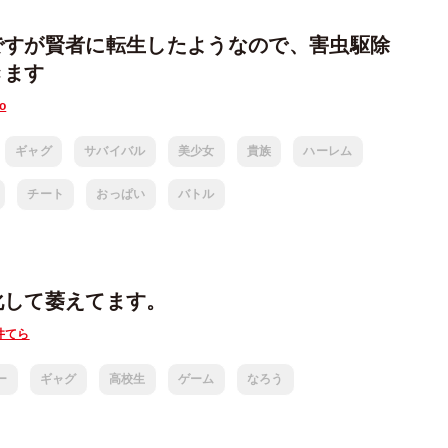
ですが賢者に転生したようなので、害虫駆除
きます
o
ギャグ
サバイバル
美少女
貴族
ハーレム
チート
おっぱい
バトル
化して萎えてます。
井てら
ー
ギャグ
高校生
ゲーム
なろう