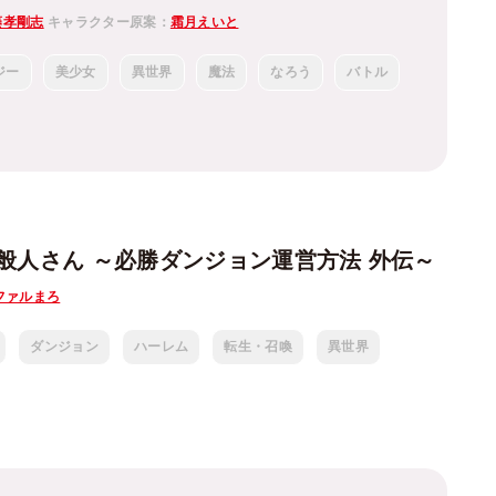
藤孝剛志
キャラクター原案：
霜月えいと
ジー
美少女
異世界
魔法
なろう
バトル
般人さん ～必勝ダンジョン運営方法 外伝～
ファルまろ
ダンジョン
ハーレム
転生・召喚
異世界