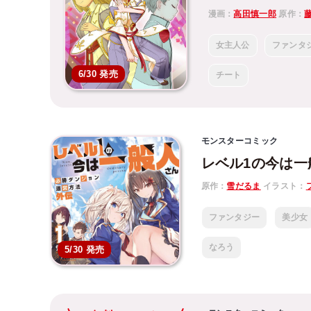
漫画：
高田慎一郎
原作：
女主人公
ファンタ
6/30 発売
チート
モンスターコミック
レベル1の今は一
原作：
雪だるま
イラスト：
ファンタジー
美少女
なろう
5/30 発売