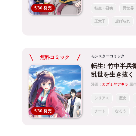
5/30 発売
転生・召喚
異世界
王太子
虐げられ
モンスターコミック
無料コミック
転生! 竹中半
乱世を生き抜く
漫画：
カズミヤアキラ
原
シリアス
歴史
5/30 発売
チート
なろう