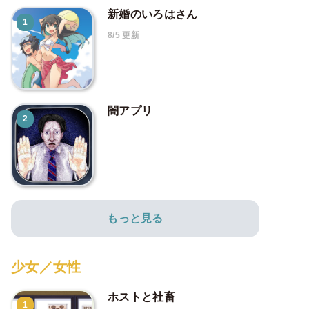
新婚のいろはさん
1
8/5 更新
闇アプリ
2
もっと見る
少女／女性
ホストと社畜
1