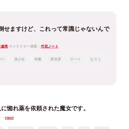
倒せますけど、これって常識じゃないんで
田遼亮
キャラクター原案：
竹花ノート
ジー
美少女
学園
異世界
チート
なろう
人に惚れ薬を依頼された魔女です。
ト：
vient