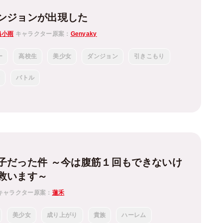
ンジョンが出現した
鳴小雨
キャラクター原案：
Genyaky
ー
高校生
美少女
ダンジョン
引きこもり
険
バトル
子だった件 ～今は腹筋１回もできないけ
救います～
キャラクター原案：
蓮禾
美少女
成り上がり
貴族
ハーレム