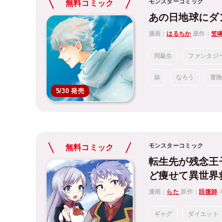
モンスターコミック
無料コミック
あの日地球にダ
漫画：
はるちか
原作：
笠
同級生
ファンタジ
妹
なろう
冒
5/30 発売
モンスターコミック
無料コミック
転生先が残念王
ど痩せて異世界
漫画：
らた
原作：
回復師
ギャグ
ダイエット