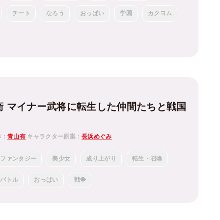
チート
なろう
おっぱい
学園
カクヨム
兵衛 マイナー武将に転生した仲間たちと戦国
作：
青山有
キャラクター原案：
長浜めぐみ
ファンタジー
美少女
成り上がり
転生・召喚
バトル
おっぱい
戦争