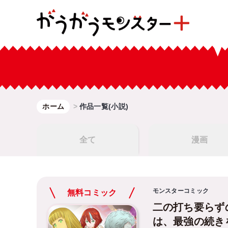
ホーム
作品一覧(小説)
全て
漫画
モンスターコミック
無料コミック
二の打ち要らず
は、最強の続き