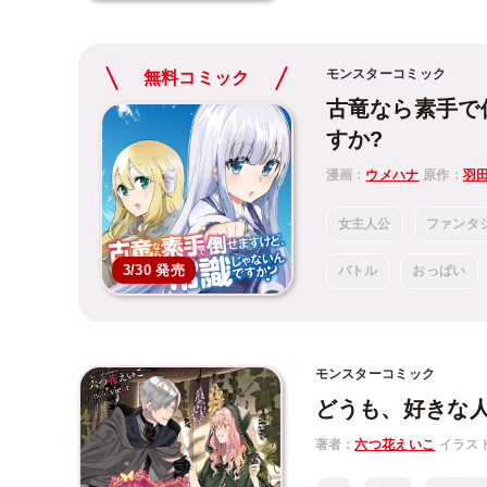
モンスターコミック
無料コミック
古竜なら素手で
すか?
漫画：
ウメハナ
原作：
羽
女主人公
ファンタ
3/30 発売
バトル
おっぱい
モンスターコミック
どうも、好きな
著者：
六つ花えいこ
イラス