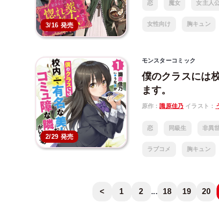
恋
魔女
女主人
女性向け
胸キュン
3/16 発売
モンスターコミック
僕のクラスには
ます。
原作：
識原佳乃
イラスト：
恋
同級生
非異
2/29 発売
ラブコメ
胸キュン
<
1
2
...
18
19
20