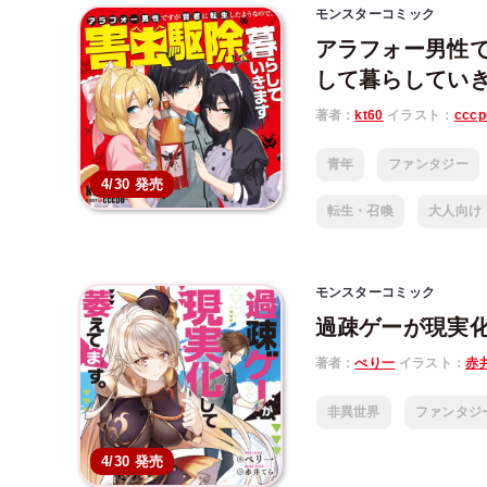
モンスターコミック
アラフォー男性
して暮らしてい
著者：
kt60
イラスト：
cccp
青年
ファンタジー
4/30 発売
転生・召喚
大人向け
モンスターコミック
過疎ゲーが現実
著者：
ぺり一
イラスト：
赤
非異世界
ファンタジ
4/30 発売