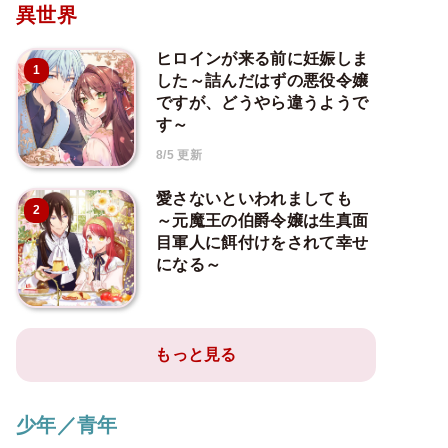
異世界
ヒロインが来る前に妊娠しま
1
した～詰んだはずの悪役令嬢
ですが、どうやら違うようで
す～
8/5 更新
愛さないといわれましても
2
～元魔王の伯爵令嬢は生真面
目軍人に餌付けをされて幸せ
になる～
もっと見る
少年／青年