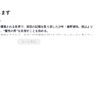
します
ト
が優遇される世界で、前世の記憶を取り戻した少年・秦野琥珀。彼はより
、“魔性の男”を目指すことを決める。
、勉強をするなど、自分に付加価値を付けるプランをいろいろと考えてい
て、笑顔で話をするだけで、周りの女性を虜にしていき……。普通にして
もっと見る
第７回ネット小説大賞受賞作の学園コメディ！