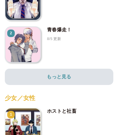
青春爆走！
2
8/5 更新
もっと見る
少女／女性
ホストと社畜
1