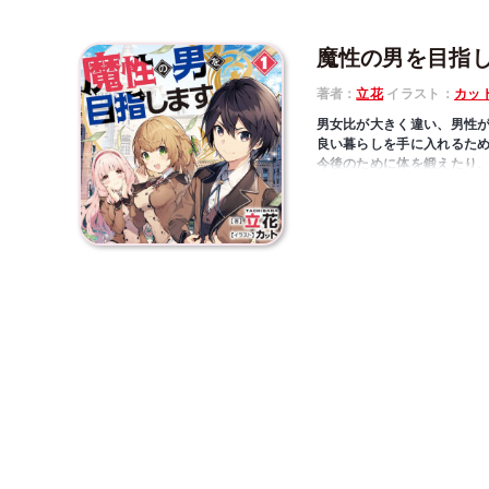
魔性の男を目指
著者：
立花
イラスト：
カッ
男女比が大きく違い、男性
良い暮らしを手に入れるため
今後のために体を鍛えたり
た琥珀だったが、挨拶をし
いるだけで周りを魅了!? 