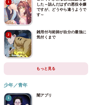
1
した～詰んだはずの悪役令嬢
ですが、どうやら違うようで
す～
雑用付与術師が自分の最強に
2
気付くまで
もっと見る
少年／青年
闇アプリ
1