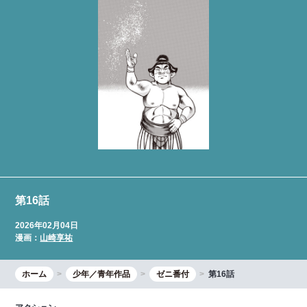
第16話
2026年02月04日
漫画：
山崎享祐
ホーム
少年／青年作品
ゼニ番付
第16話