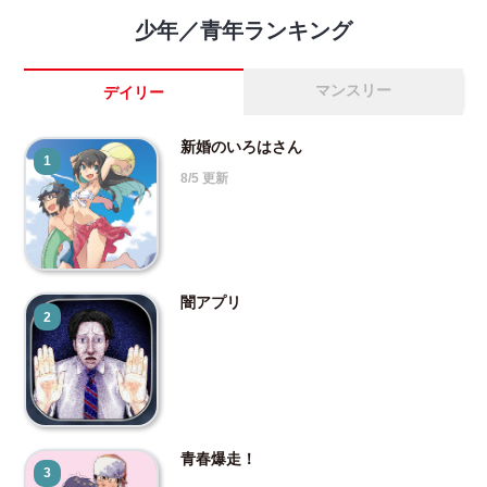
少年／青年ランキング
マンスリー
デイリー
新婚のいろはさん
1
8/5 更新
闇アプリ
2
青春爆走！
3