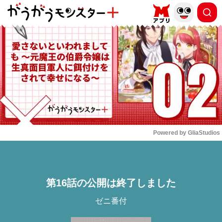
もっと読む
arrow_forward_ios
Powered by 
GliaStudios
Mute
第16話の公開は終了しました
ゼニ番付