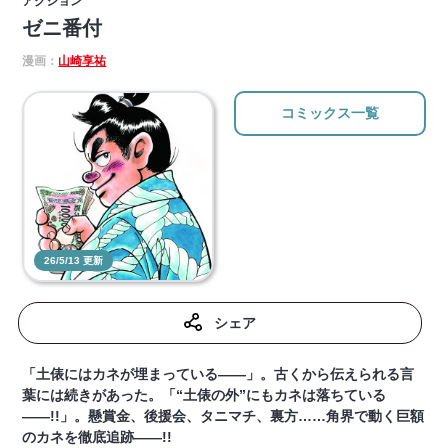
アクション
ゼニ番付
漫画：
山崎享祐
コミックス一覧
26/5/13 更新
シェア
「土俵にはカネが埋まっている――」。古くから伝えられる言
葉には続きがあった。「“土俵の外”にもカネは落ちている
――!!」。懸賞金、後援会、タニマチ、裏方……角界で動く巨額
のカネを徹底追跡――!!