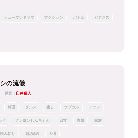
ヒューマンドラマ
アクション
バトル
ビジネス
メシの流儀
ター原案：
臼井儀人
料理
グルメ
癒し
サブカル
アニメ
ルド
クレヨンしんちゃん
日常
夫婦
家族
読み切り
1話完結
人情