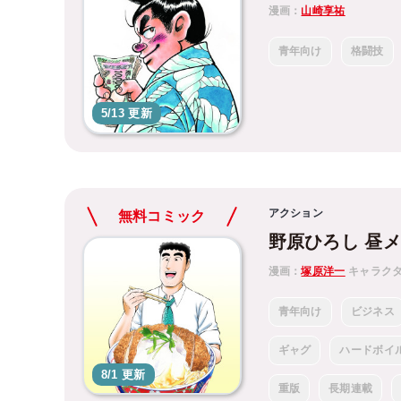
漫画：
山崎享祐
青年向け
格闘技
5/13 更新
アクション
無料コミック
野原ひろし 昼
漫画：
塚原洋一
キャラク
青年向け
ビジネス
ギャグ
ハードボイ
8/1 更新
重版
長期連載