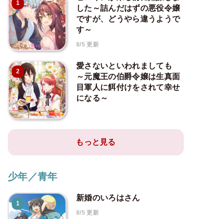
1
した～詰んだはずの悪役令嬢
ですが、どうやら違うようで
す～
8/5 更新
愛さないといわれましても
2
～元魔王の伯爵令嬢は生真面
目軍人に餌付けをされて幸せ
になる～
もっと見る
少年／青年
新婚のいろはさん
1
8/5 更新