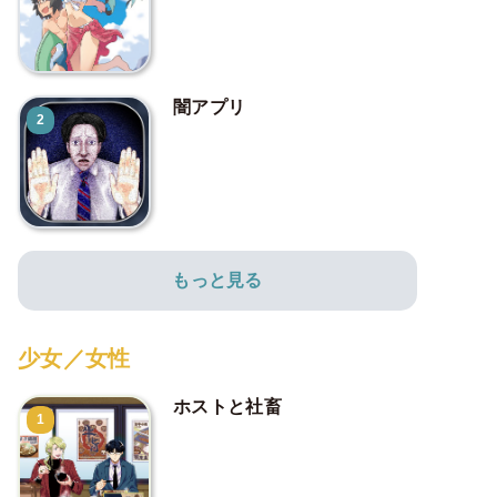
闇アプリ
2
もっと見る
少女／女性
ホストと社畜
1