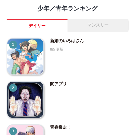
少年／青年ランキング
マンスリー
デイリー
新婚のいろはさん
1
8/5 更新
闇アプリ
2
青春爆走！
3