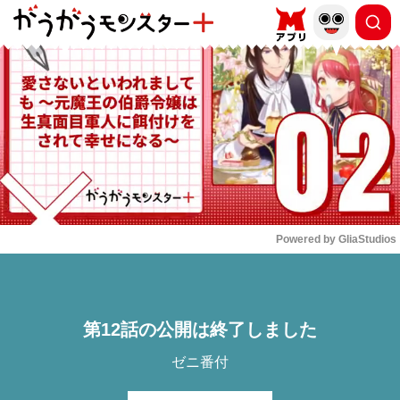
もっと読む
arrow_forward_ios
Powered by 
GliaStudios
Mute
第12話の公開は終了しました
ゼニ番付