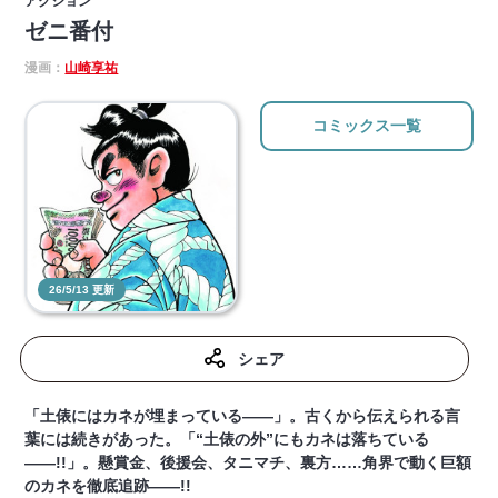
アクション
ゼニ番付
漫画：
山崎享祐
コミックス一覧
26/5/13 更新
シェア
「土俵にはカネが埋まっている――」。古くから伝えられる言
葉には続きがあった。「“土俵の外”にもカネは落ちている
――!!」。懸賞金、後援会、タニマチ、裏方……角界で動く巨額
のカネを徹底追跡――!!