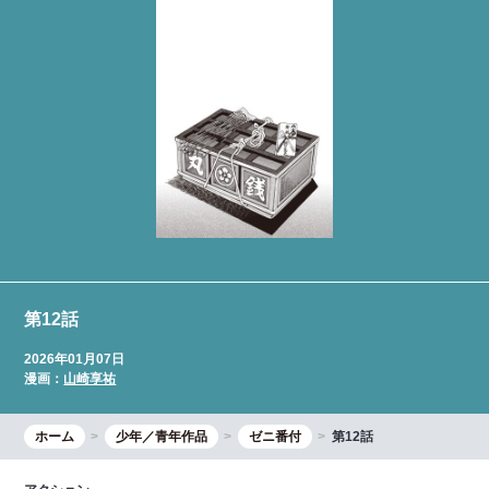
第12話
2026年01月07日
漫画：
山崎享祐
ホーム
少年／青年作品
ゼニ番付
第12話