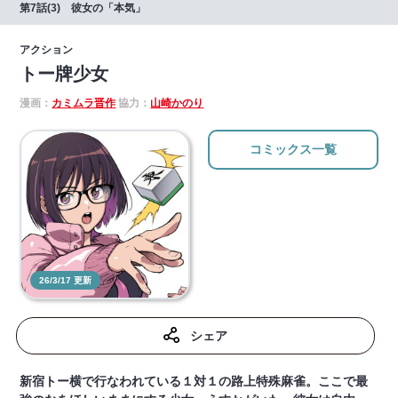
第7話(3) 彼女の「本気」
アクション
トー牌少女
漫画：
カミムラ晋作
協力：
山崎かのり
コミックス一覧
26/3/17 更新
シェア
新宿トー横で行なわれている１対１の路上特殊麻雀。ここで最