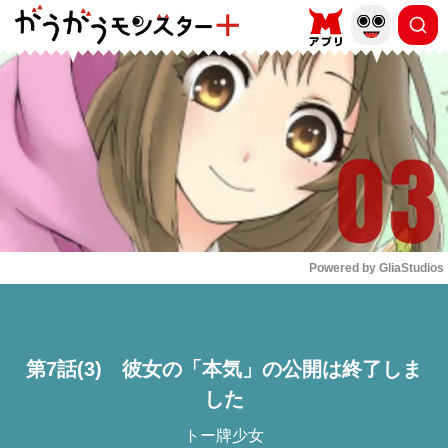
もっと読む
arrow_forward_ios
Powered by 
GliaStudios
Mute
第7話(3) 彼女の「本気」の公開は終了しま
した
トー牌少女