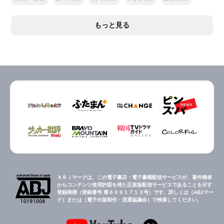
もっと見る
ＡＢＪマークは、この電子書店・電子書籍配信サービスが、著作権者
からコンテンツ使用許諾を得た正規版配信サービスであることを示す
登録商標（登録番号 第６０９１７１３号）です。詳しくは［ABJマー
ク］または［電子出版制作・流通協議会］で検索してください。