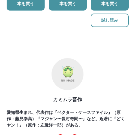
本を買う
本を買う
本を買う
試し読み
カミムラ晋作
愛知県生まれ、代表作は『ベクター・ケースファイル』（原
作：藤見泰高）『マジャン〜畏村奇聞〜』など。近著に『どく
ヤン！』（原作：左近洋一郎）がある。