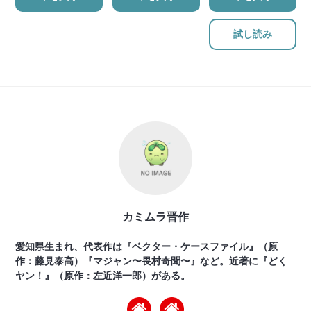
試し読み
カミムラ晋作
愛知県生まれ、代表作は『ベクター・ケースファイル』（原
作：藤見泰高）『マジャン〜畏村奇聞〜』など。近著に『どく
ヤン！』（原作：左近洋一郎）がある。