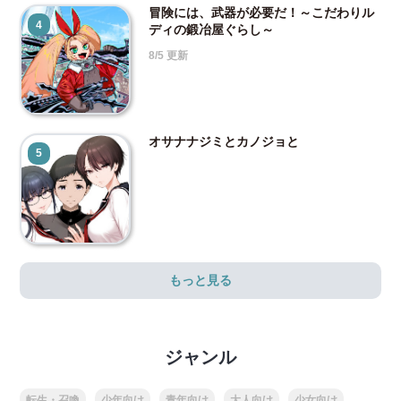
冒険には、武器が必要だ！～こだわりル
4
ディの鍛冶屋ぐらし～
8/5 更新
オサナナジミとカノジョと
5
もっと見る
ジャンル
転生・召喚
少年向け
青年向け
大人向け
少女向け