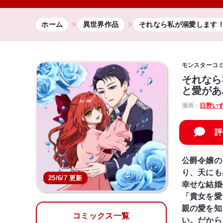
ホーム
異世界作品
それなら私が溺愛します
モンスターコ
それなら
と愛があ
漫画：
日野い
評
公爵令嬢の
り、天にも
25/6/7 更新
幸せな結婚
「貴女を愛
親の愛を知
コミックス一覧
い。だから