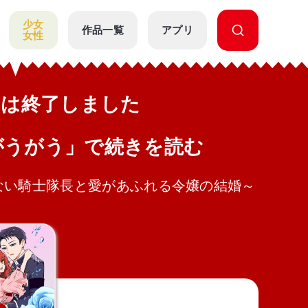
少女
作品一覧
アプリ
女性
公開は終了しました
がうがう」で続きを読む
ない騎士隊長と愛があふれる令嬢の結婚～