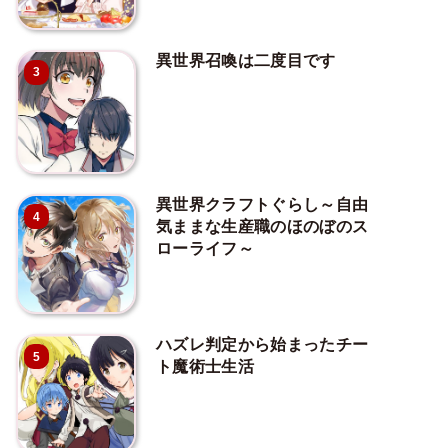
異世界召喚は二度目です
3
異世界クラフトぐらし～自由
4
気ままな生産職のほのぼのス
ローライフ～
ハズレ判定から始まったチー
5
ト魔術士生活