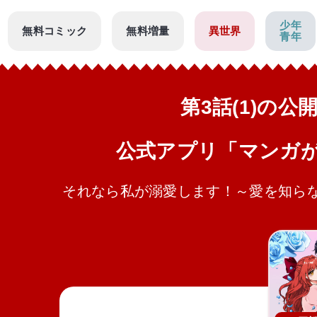
少年
無料コミック
無料増量
異世界
青年
第3話(1)の
公式アプリ「マンガ
それなら私が溺愛します！～愛を知ら