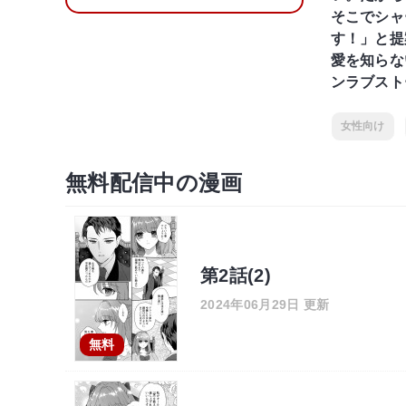
そこでシャ
す！」と提
愛を知らな
ンラブスト
女性向け
無料配信中の漫画
第2話(2)
2024年06月29日 更新
無料