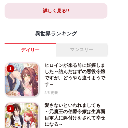
詳しく見る!!
異世界ランキング
マンスリー
デイリー
ヒロインが来る前に妊娠しま
1
した～詰んだはずの悪役令嬢
ですが、どうやら違うようで
す～
8/5 更新
愛さないといわれましても
2
～元魔王の伯爵令嬢は生真面
目軍人に餌付けをされて幸せ
になる～