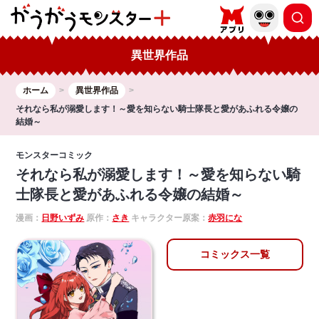
異世界作品
ホーム
異世界作品
それなら私が溺愛します！～愛を知らない騎士隊長と愛があふれる令嬢の
結婚～
モンスターコミック
それなら私が溺愛します！～愛を知らない騎
士隊長と愛があふれる令嬢の結婚～
漫画：
日野いずみ
原作：
さき
キャラクター原案：
赤羽にな
コミックス一覧