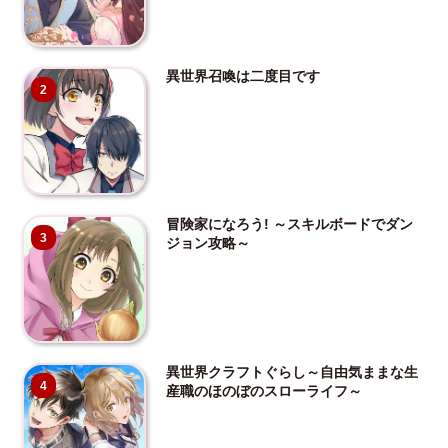
異世界召喚は二度目です
2
冒険家になろう! ～スキルボードでダン
3
ジョン攻略～
異世界クラフトぐらし～自由気ままな生
4
産職のほのぼのスローライフ～