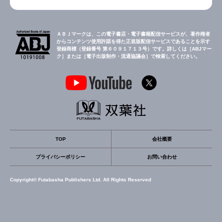
ＡＢＪマークは、この電子書店・電子書籍配信サービスが、著作権者
からコンテンツ使用許諾を得た正規版配信サービスであることを示す
登録商標（登録番号 第６０９１７１３号）です。詳しくは［ABJマー
ク］または［電子出版制作・流通協議会］で検索してください。
TOP
会社概要
プライバシーポリシー
お問い合わせ
Copyright© Futabasha Publishers Ltd. All Rights Reserved