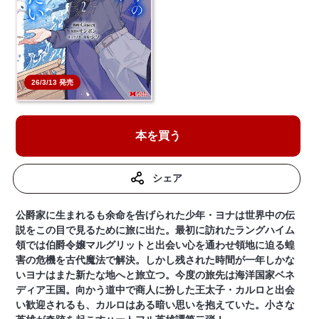
26/3/13 発売
本を買う
シェア
公爵家に生まれるも余命を告げられた少年・ヨナは世界中の伝
説をこの目で見るために旅に出た。最初に訪れたラングハイム
領では伯爵令嬢マルグリットと出会い心を通わせ領地に迫る蝗
害の危機を古代魔法で解決。しかし残された時間が一年しかな
いヨナはまた新たな地へと旅立つ。今度の旅先は海洋国家ベネ
ディア王国。向かう道中で商人に扮した王太子・カルロと出会
い歓迎されるも、カルロはある暗い思いを抱えていた。小さな