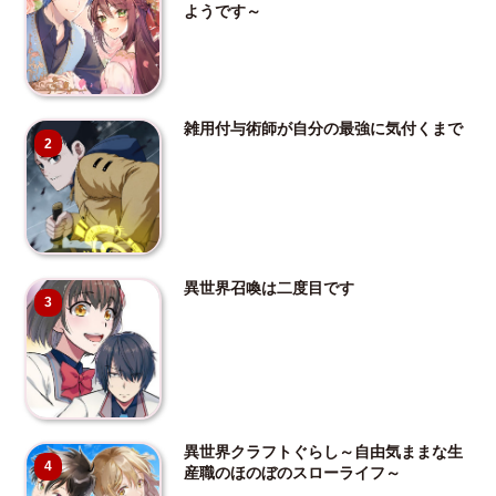
ようです～
雑用付与術師が自分の最強に気付くまで
2
異世界召喚は二度目です
3
異世界クラフトぐらし～自由気ままな生
4
産職のほのぼのスローライフ～