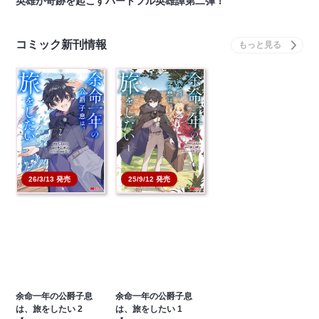
英雄が奇跡を起こすハートフル英雄譚第二弾！
コミック新刊情報
26/3/13 発売
25/9/12 発売
余命一年の公爵子息
余命一年の公爵子息
は、旅をしたい 2
は、旅をしたい 1