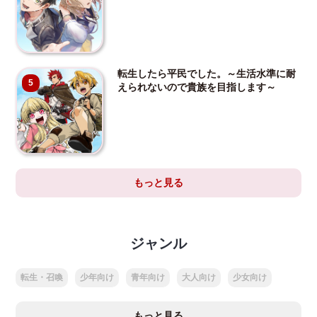
転生したら平民でした。～生活水準に耐
5
えられないので貴族を目指します～
もっと見る
ジャンル
転生・召喚
少年向け
青年向け
大人向け
少女向け
もっと見る