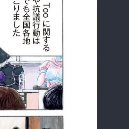
:692.15.692.998:rzdrzd.ydgzwzktg.oi