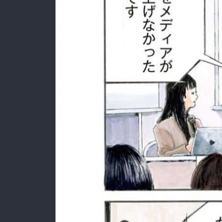
:692.15.692.998:rzdrzd.ydgzwzktg.oi