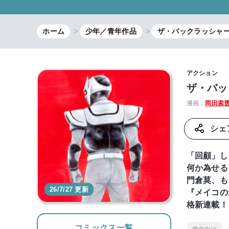
ホーム
少年／青年作品
ザ・バックラッシャ
アクション
ザ・バッ
漫画：
岡田索
シェ
「回顧」し
何か為せる
門倉莫、も
26/7/27 更新
『メイコの
格新連載！
コミックス一覧