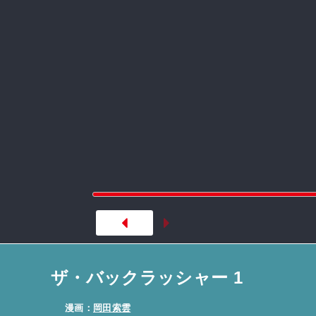
ザ・バックラッシャー 1
漫画：
岡田索雲