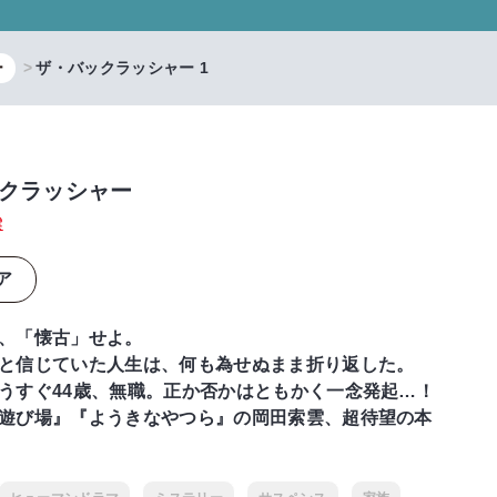
ー
ザ・バックラッシャー 1
クラッシャー
雲
ア
、「懐古」せよ。
と信じていた人生は、何も為せぬまま折り返した。
うすぐ44歳、無職。正か否かはともかく一念発起…！
遊び場』『ようきなやつら』の岡田索雲、超待望の本