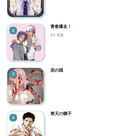
青春爆走！
2
8/5 更新
泥の国
3
東天の獅子
4