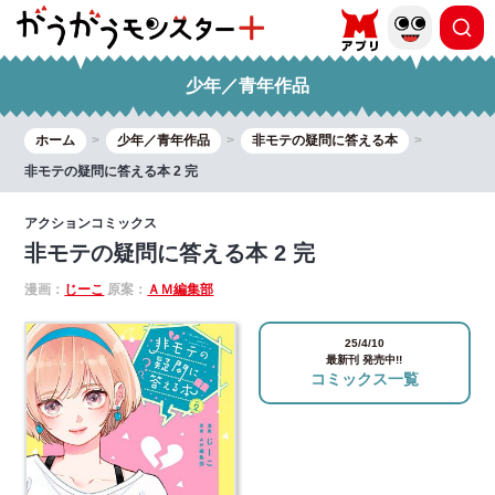
少年／青年作品
ホーム
少年／青年作品
非モテの疑問に答える本
非モテの疑問に答える本 2 完
アクションコミックス
非モテの疑問に答える本 2 完
漫画：
じーこ
原案：
ＡＭ編集部
25/4/10
最新刊 発売中!!
コミックス一覧