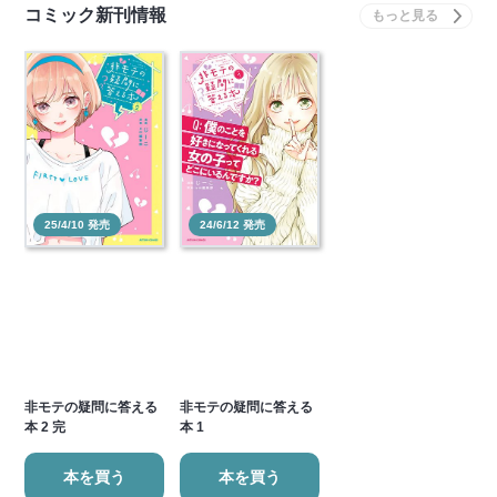
コミック新刊情報
25/4/10 発売
24/6/12 発売
非モテの疑問に答える
非モテの疑問に答える
本 2 完
本 1
本を買う
本を買う