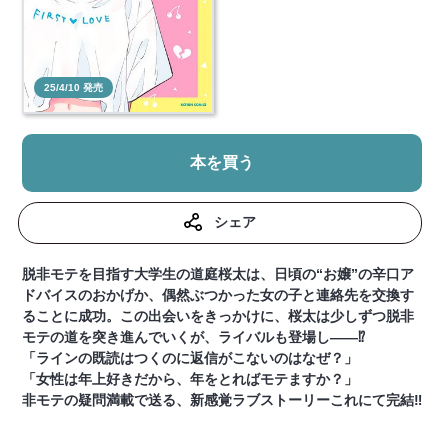
25/4/10 発売
本を買う
シェア
脱非モテを目指す大学生の道庭桜太は、日頃の“お嬢”の辛口ア
ドバイスのおかげか、偶然ぶつかった女の子と連絡先を交換す
ることに成功。この出会いをきっかけに、桜太は少しずつ脱非
モテの道を突き進んでいくが、ライバルも登場し――⁉
「ラインの既読はつくのに返信がこないのはなぜ？」
「女性は年上好きだから、年をとればモテますか？」
非モテの疑問満載で送る、新感覚ラブストーリーこれにて完結‼