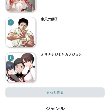
東天の獅子
4
オサナナジミとカノジョと
5
もっと見る
ジャンル