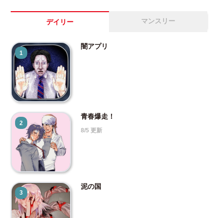
マンスリー
デイリー
闇アプリ
1
青春爆走！
2
8/5 更新
泥の国
3