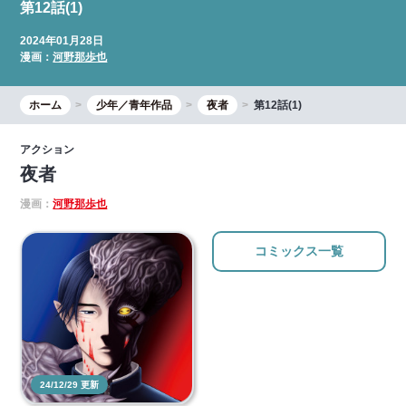
第12話(1)
2024年01月28日
漫画：
河野那歩也
ホーム
少年／青年作品
夜者
第12話(1)
アクション
夜者
漫画：
河野那歩也
コミックス一覧
24/12/29 更新