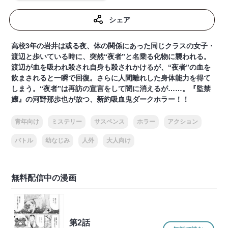
シェア
高校3年の岩井は或る夜、体の関係にあった同じクラスの女子・
渡辺と歩いている時に、突然“夜者”と名乗る化物に襲われる。
渡辺が血を吸われ殺され自身も殺されかけるが、“夜者”の血を
飲まされると一瞬で回復。さらに人間離れした身体能力を得て
しまう。“夜者”は再訪の宣言をして闇に消えるが……。『監禁
嬢』の河野那歩也が放つ、新約吸血鬼ダークホラー！！
青年向け
ミステリー
サスペンス
ホラー
アクション
バトル
幼なじみ
人外
大人向け
無料配信中の漫画
第2話