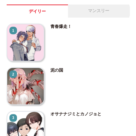
マンスリー
デイリー
青春爆走！
1
泥の国
2
オサナナジミとカノジョと
3