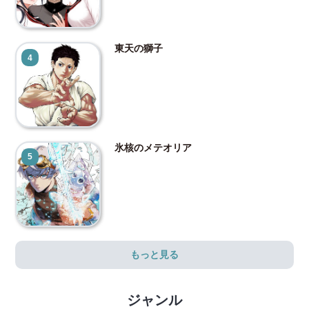
東天の獅子
4
氷核のメテオリア
5
もっと見る
ジャンル