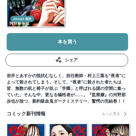
25/1/23 発売
本を買う
シェア
岩井とあすかの抵抗むなしく、担任教師・村上三葉も“夜者”に
よって殺されてしまう。そして、“夜者”に殺された者たちは
皆、無数の机と椅子が並ぶ「学園」と呼ばれる謎の空間に集っ
ていた。そんな中、更なる犠牲者が……。『監禁嬢』の河野那
歩也が放つ、新約吸血鬼ダークミステリー、驚愕の完結巻！！
コミック新刊情報