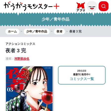
少年／青年作品
ホーム
少年／青年作品
夜者
夜者 3 完
アクションコミックス
夜者 3 完
漫画：
河野那歩也
25/1/23
最新刊 発売中!!
コミックス一覧