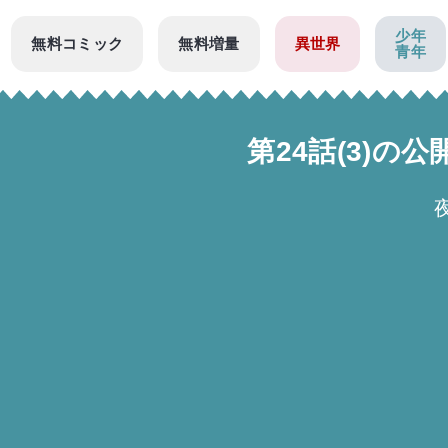
少年
無料コミック
無料増量
異世界
青年
第24話(3)の