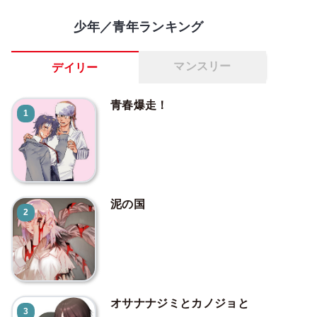
少年／青年ランキング
マンスリー
デイリー
青春爆走！
1
泥の国
2
オサナナジミとカノジョと
3