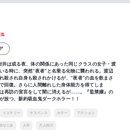
歩也
ア
岩井は或る夜、体の関係にあった同じクラスの女子・渡
いる時に、突然“夜者”と名乗る化物に襲われる。渡辺
れ殺され自身も殺されかけるが、“夜者”の血を飲まさ
で回復。さらに人間離れした身体能力を得てしま
”は再訪の宣言をして闇に消えるが……。『監禁嬢』の
が放つ、新約吸血鬼ダークホラー！！
ミステリー
サスペンス
ホラー
アクション
幼なじみ
人外
大人向け