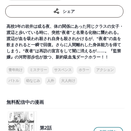
シェア
高校3年の岩井は或る夜、体の関係にあった同じクラスの女子・
渡辺と歩いている時に、突然“夜者”と名乗る化物に襲われる。
渡辺が血を吸われ殺され自身も殺されかけるが、“夜者”の血を
飲まされると一瞬で回復。さらに人間離れした身体能力を得て
しまう。“夜者”は再訪の宣言をして闇に消えるが……。『監禁
嬢』の河野那歩也が放つ、新約吸血鬼ダークホラー！！
青年向け
ミステリー
サスペンス
ホラー
アクション
バトル
幼なじみ
人外
大人向け
無料配信中の漫画
第2話