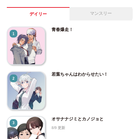
マンスリー
デイリー
青春爆走！
1
若葉ちゃんはわからせたい！
2
オサナナジミとカノジョと
3
8/9 更新