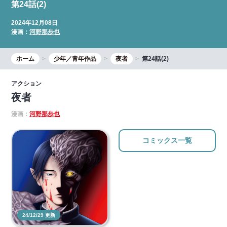
第24話(2)
2024年12月08日
漫画：
河野那歩也
ホーム
少年／青年作品
夜者
第24話(2)
アクション
夜者
漫画：
河野那歩也
コミックス一覧
24/12/29 更新