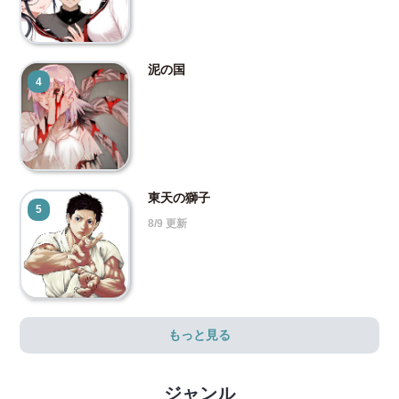
泥の国
4
東天の獅子
5
8/9 更新
もっと見る
ジャンル