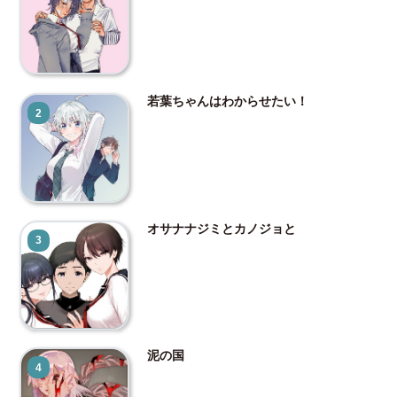
若葉ちゃんはわからせたい！
2
オサナナジミとカノジョと
3
泥の国
4