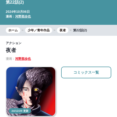
第22話(2)
2024年10月06日
漫画：
河野那歩也
ホーム
少年／青年作品
夜者
第22話(2)
アクション
夜者
漫画：
河野那歩也
コミックス一覧
24/12/29 更新