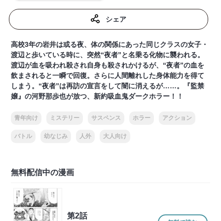
シェア
高校3年の岩井は或る夜、体の関係にあった同じクラスの女子・
渡辺と歩いている時に、突然“夜者”と名乗る化物に襲われる。
渡辺が血を吸われ殺され自身も殺されかけるが、“夜者”の血を
飲まされると一瞬で回復。さらに人間離れした身体能力を得て
しまう。“夜者”は再訪の宣言をして闇に消えるが……。『監禁
嬢』の河野那歩也が放つ、新約吸血鬼ダークホラー！！
青年向け
ミステリー
サスペンス
ホラー
アクション
バトル
幼なじみ
人外
大人向け
無料配信中の漫画
第2話