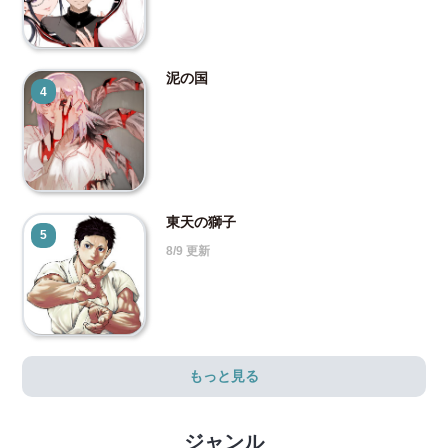
泥の国
4
東天の獅子
5
8/9 更新
もっと見る
ジャンル