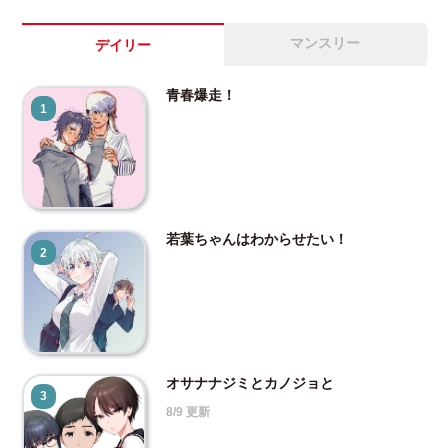
マンスリー
デイリー
青春爆走！
1
若葉ちゃんはわからせたい！
2
オサナナジミとカノジョと
3
8/9 更新