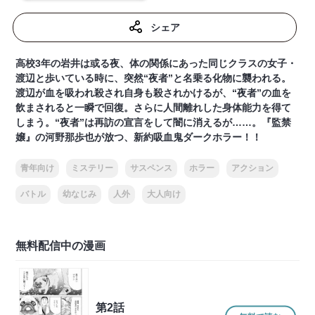
シェア
高校3年の岩井は或る夜、体の関係にあった同じクラスの女子・
渡辺と歩いている時に、突然“夜者”と名乗る化物に襲われる。
渡辺が血を吸われ殺され自身も殺されかけるが、“夜者”の血を
飲まされると一瞬で回復。さらに人間離れした身体能力を得て
しまう。“夜者”は再訪の宣言をして闇に消えるが……。『監禁
嬢』の河野那歩也が放つ、新約吸血鬼ダークホラー！！
青年向け
ミステリー
サスペンス
ホラー
アクション
バトル
幼なじみ
人外
大人向け
無料配信中の漫画
第2話