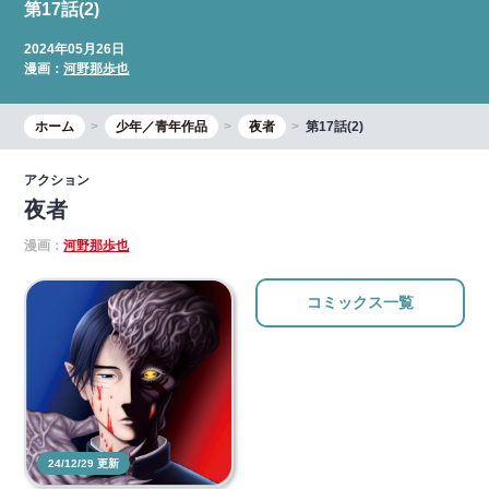
第17話(2)
2024年05月26日
漫画：
河野那歩也
ホーム
少年／青年作品
夜者
第17話(2)
アクション
夜者
漫画：
河野那歩也
コミックス一覧
24/12/29 更新