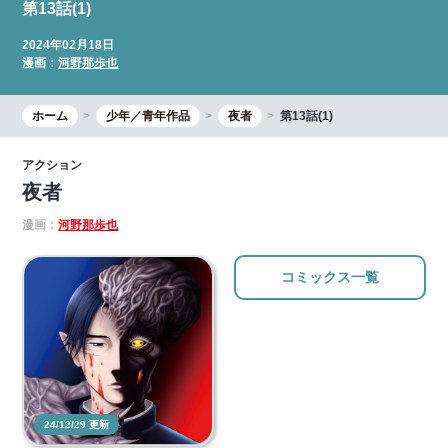
第13話(1)
2024年02月18日
漫画：
河野那歩也
ホーム
少年／青年作品
夜者
第13話(1)
アクション
夜者
漫画：
河野那歩也
コミックス一覧
24/12/29 更新