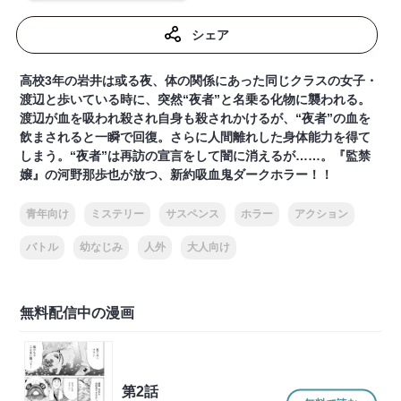
シェア
高校3年の岩井は或る夜、体の関係にあった同じクラスの女子・
渡辺と歩いている時に、突然“夜者”と名乗る化物に襲われる。
渡辺が血を吸われ殺され自身も殺されかけるが、“夜者”の血を
飲まされると一瞬で回復。さらに人間離れした身体能力を得て
しまう。“夜者”は再訪の宣言をして闇に消えるが……。『監禁
嬢』の河野那歩也が放つ、新約吸血鬼ダークホラー！！
青年向け
ミステリー
サスペンス
ホラー
アクション
バトル
幼なじみ
人外
大人向け
無料配信中の漫画
第2話