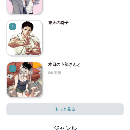
東天の獅子
4
本日の卜部さんと
5
8/9 更新
もっと見る
ジャンル