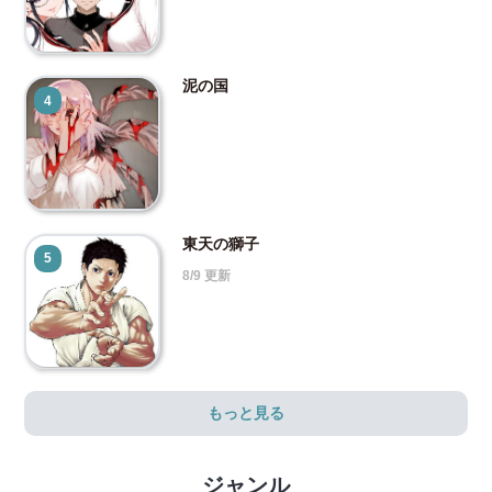
泥の国
4
東天の獅子
5
8/9 更新
もっと見る
ジャンル