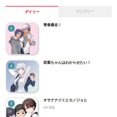
マンスリー
デイリー
青春爆走！
1
若葉ちゃんはわからせたい！
2
オサナナジミとカノジョと
3
8/9 更新