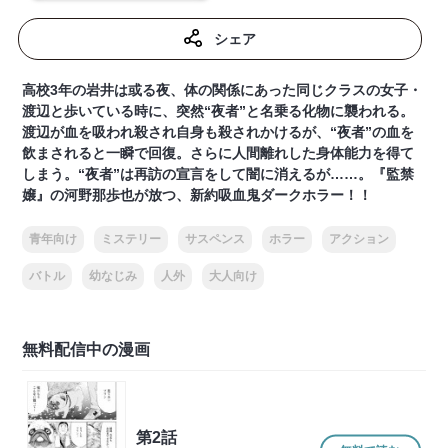
シェア
高校3年の岩井は或る夜、体の関係にあった同じクラスの女子・
渡辺と歩いている時に、突然“夜者”と名乗る化物に襲われる。
渡辺が血を吸われ殺され自身も殺されかけるが、“夜者”の血を
飲まされると一瞬で回復。さらに人間離れした身体能力を得て
しまう。“夜者”は再訪の宣言をして闇に消えるが……。『監禁
嬢』の河野那歩也が放つ、新約吸血鬼ダークホラー！！
青年向け
ミステリー
サスペンス
ホラー
アクション
バトル
幼なじみ
人外
大人向け
無料配信中の漫画
第2話