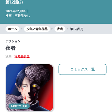
第12話(2)
2024年02月04日
漫画：
河野那歩也
ホーム
少年／青年作品
夜者
第12話(2)
アクション
夜者
漫画：
河野那歩也
コミックス一覧
24/12/29 更新