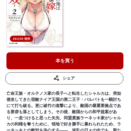
26/1/30 発売
本を買う
シェア
亡命王族・オルテノス家の長子へと転生したシャルカは、突如
侵攻してきた宿敵ナイア王国の第二王子・バルバトを一騎討ち
にて打ち破る。更に破竹の進撃により、敵国の最重要拠点であ
る要砦も落としてしまう。その後、敵国からの和平提案があ
り、一息つけると思った矢先、同盟貴族ラーネッキ家がシャル
カの利権を奪うために、領地で好き勝手に暴れられたため、ラ
ーネッキとの敵対を決心する――。波乱の日々の中でも、新た