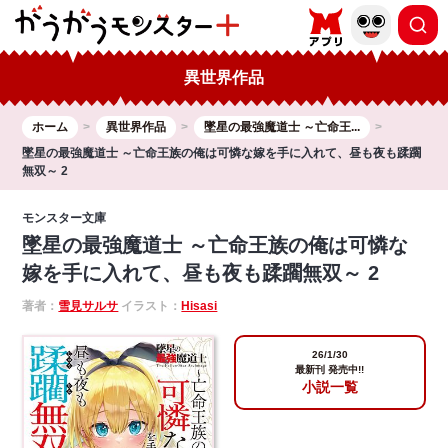
異世界作品
ホーム
異世界作品
墜星の最強魔道士 ～亡命王...
墜星の最強魔道士 ～亡命王族の俺は可憐な嫁を手に入れて、昼も夜も蹂躙
無双～ 2
モンスター文庫
墜星の最強魔道士 ～亡命王族の俺は可憐な
嫁を手に入れて、昼も夜も蹂躙無双～ 2
著者：
雪見サルサ
イラスト：
Hisasi
26/1/30
最新刊 発売中!!
小説一覧