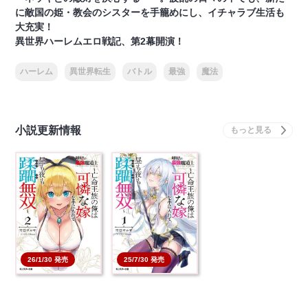
に敵国の姫・教会のシスターを手籠めにし、イチャラブ生活も
大充実！
異世界ハーレムエロ戦記、第2幕開演！
ハーレム
異世界転生
バトル
最強
魔法
小説更新情報
26/1/30 発売
25/7/30 発売