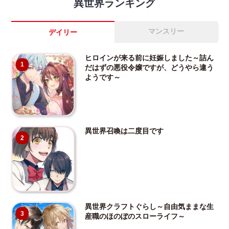
異世界ランキング
マンスリー
デイリー
ヒロインが来る前に妊娠しました～詰ん
1
だはずの悪役令嬢ですが、どうやら違う
ようです～
異世界召喚は二度目です
2
異世界クラフトぐらし～自由気ままな生
3
産職のほのぼのスローライフ～