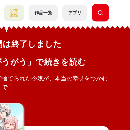
少女
作品一覧
アプリ
女性
公開は終了しました
がうがう」で続きを読む
で捨てられた令嬢が、本当の幸せをつかむ
まで