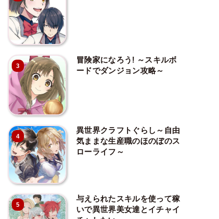
冒険家になろう! ～スキルボ
3
ードでダンジョン攻略～
異世界クラフトぐらし～自由
4
気ままな生産職のほのぼのス
ローライフ～
与えられたスキルを使って稼
5
いで異世界美女達とイチャイ