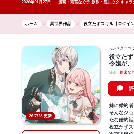
2026年01月27日
漫画：
雨宮なぐ子
原作：
碧井ウタ
キャラ
ホーム
異世界作品
役立たずスキル【ログイ
モンスターコ
役立たず
令嬢が、
漫画：
雨宮な
評
妹に婚約者
そんなジョ
26/7/28 更新
たな婚約話
役立たずス