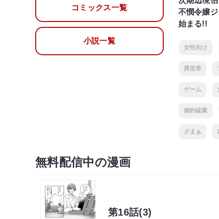
次期辺境伯
コミックス一覧
不憫令嬢ジ
始まる!!
小説一覧
女性向け
異世界
ゲーム
婚約破棄
ざまぁ
無料配信中の漫画
第16話(3)