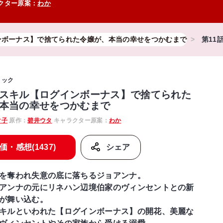
クター原案：
わか
ンボーナス】で捨てられた令嬢が、本当の幸せをつかむまで
第11
ミック
スキル【ログインボーナス】で捨てられた
本当の幸せをつかむまで
ぐ子
原作：
碧井ウタ
キャラクター原案：
わか
価・感想(1437)
シェア
を奪われ失意の底に落ちるジョアンナ。
アンナの元にリネハン辺境伯家のヴィンセントとの新
が舞い込む。
キルといわれた【ログインボーナス】の開花、美麗な