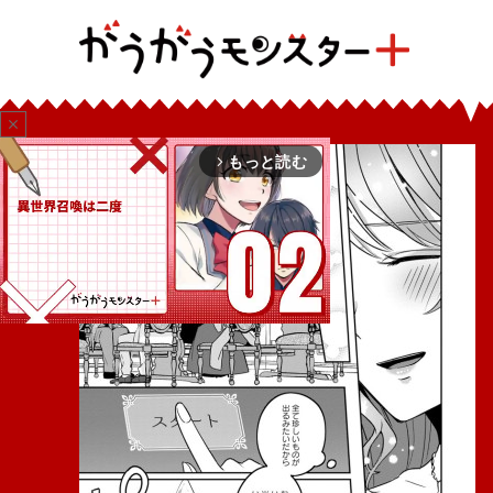
close
もっと読む
arrow_forward_ios
Mute