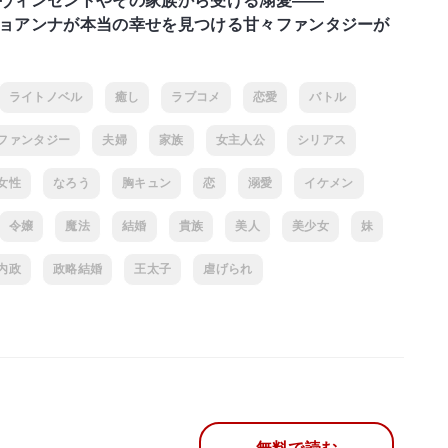
ヴィンセントやその家族から受ける溺愛――
ョアンナが本当の幸せを見つける甘々ファンタジーが
ライトノベル
癒し
ラブコメ
恋愛
バトル
ファンタジー
夫婦
家族
女主人公
シリアス
女性
なろう
胸キュン
恋
溺愛
イケメン
令嬢
魔法
結婚
貴族
美人
美少女
妹
内政
政略結婚
王太子
虐げられ