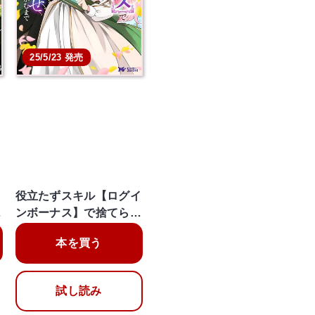
25/5/23 発売
イ
役立たずスキル【ログイ
…
ンボーナス】で捨てら…
本を買う
試し読み