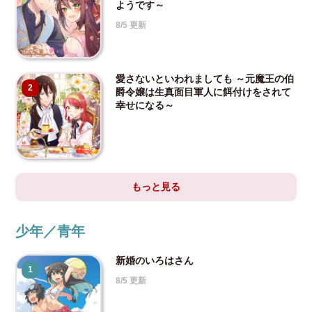
ようです～
8/5 更新
愛さないといわれましても ～元魔王の伯
2
爵令嬢は生真面目軍人に餌付けをされて
幸せになる～
もっと見る
少年／青年
新婚のいろはさん
1
8/5 更新