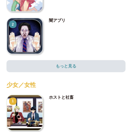
闇アプリ
2
もっと見る
少女／女性
ホストと社畜
1