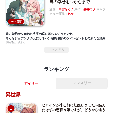
当の幸せをつかむまで
漫画：
雨宮なぐ子
原作：
碧井ウタ
キャラ
クター原案：
わか
7/28 更新
妹に婚約者を奪われ失意の底に落ちるジョアンナ。
そんなジョアンナの元にリネハン辺境伯家のヴィンセントとの新たな婚約
話が舞い込む。
役立たずスキルといわれた【ログインボーナス】の開花、美麗な次期辺境
もっと見る
伯ヴィンセントやその家族から受ける溺愛――
不憫令嬢ジョアンナが本当の幸せを見つける甘々ファンタジーが始まる!!
ランキング
マンスリー
デイリー
異世界
ヒロインが来る前に妊娠しました～詰ん
1
だはずの悪役令嬢ですが、どうやら違う