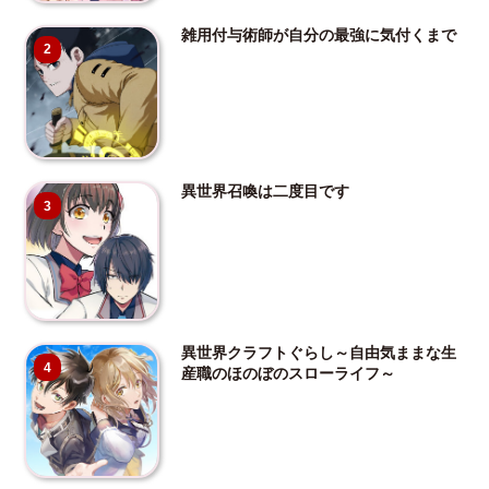
雑用付与術師が自分の最強に気付くまで
2
異世界召喚は二度目です
3
異世界クラフトぐらし～自由気ままな生
4
産職のほのぼのスローライフ～