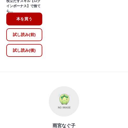
役立たずスキル【ログ
インボーナス】で捨て
ら…
本を買う
試し読み(前)
試し読み(後)
雨宮なぐ子