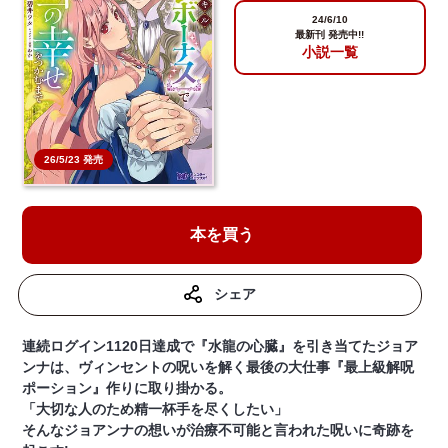
24/6/10
最新刊 発売中!!
小説一覧
26/5/23 発売
本を買う
シェア
連続ログイン1120日達成で『水龍の心臓』を引き当てたジョア
ンナは、ヴィンセントの呪いを解く最後の大仕事『最上級解呪
ポーション』作りに取り掛かる。
「大切な人のため精一杯手を尽くしたい」
そんなジョアンナの想いが治療不可能と言われた呪いに奇跡を