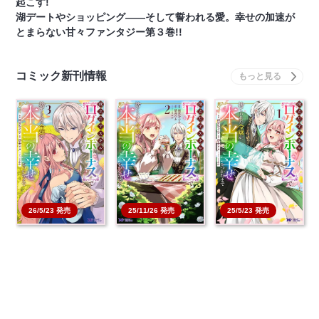
起こす!
湖デートやショッピング――そして誓われる愛。幸せの加速が
とまらない甘々ファンタジー第３巻!!
コミック新刊情報
26/5/23 発売
25/11/26 発売
25/5/23 発売