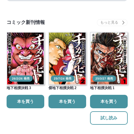
コミック新刊情報
26/2/26 発売
25/7/24 発売
25/3/27 発売
チカラビト 豪壮十六傑
チカラビト 豪壮十六
チカラビト 豪壮十六傑
地下相撲決戦 3
傑地下相撲決戦 2
地下相撲決戦 1
本を買う
本を買う
本を買う
試し読み