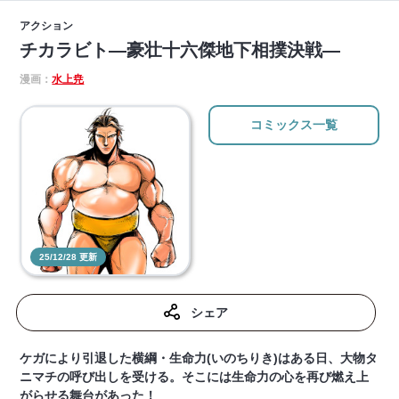
アクション
チカラビト―豪壮十六傑地下相撲決戦―
漫画：
水上尭
コミックス一覧
25/12/28 更新
シェア
ケガにより引退した横綱・生命力(いのちりき)はある日、大物タ
ニマチの呼び出しを受ける。そこには生命力の心を再び燃え上
がらせる舞台があった！