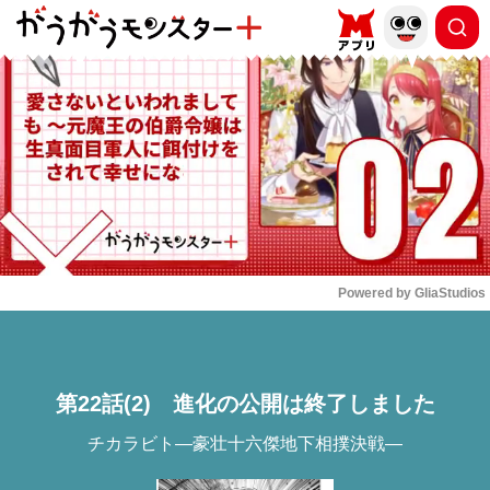
もっと読む
arrow_forward_ios
Powered by 
GliaStudios
Mute
第22話(2) 進化の公開は終了しました
チカラビト―豪壮十六傑地下相撲決戦―