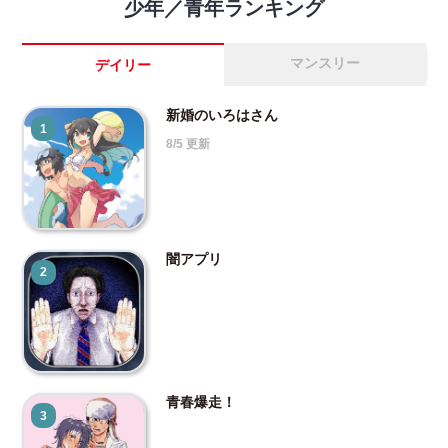
少年／青年ランキング
マンスリー
デイリー
新婚のいろはさん
1
8/5 更新
闇アプリ
2
青春爆走！
3