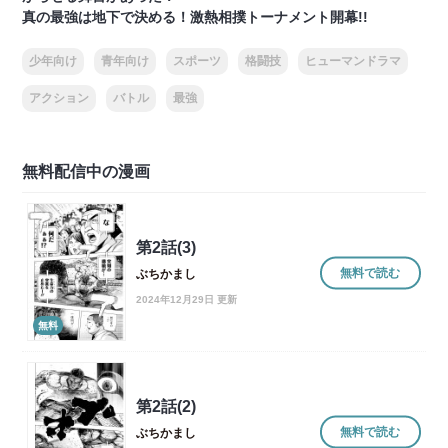
真の最強は地下で決める！激熱相撲トーナメント開幕!!
少年向け
青年向け
スポーツ
格闘技
ヒューマンドラマ
アクション
バトル
最強
無料配信中の漫画
第2話(3)
無料で読む
ぶちかまし
2024年12月29日 更新
無料
第2話(2)
無料で読む
ぶちかまし