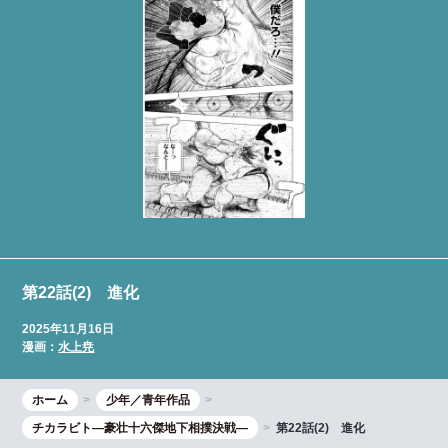
第22話(2) 進化
2025年11月16日
漫画：
水上尭
ホーム
少年／青年作品
チカラビト―豪壮十六傑地下相撲決戦―
第22話(2) 進化