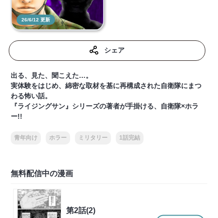
26/6/12 更新
シェア
出る、見た、聞こえた…。
実体験をはじめ、綿密な取材を基に再構成された自衛隊にまつ
わる怖い話。
『ライジングサン』シリーズの著者が手掛ける、自衛隊×ホラ
ー!!
青年向け
ホラー
ミリタリー
1話完結
無料配信中の漫画
第2話(2)