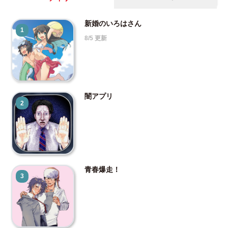
新婚のいろはさん
1
8/5 更新
闇アプリ
2
青春爆走！
3