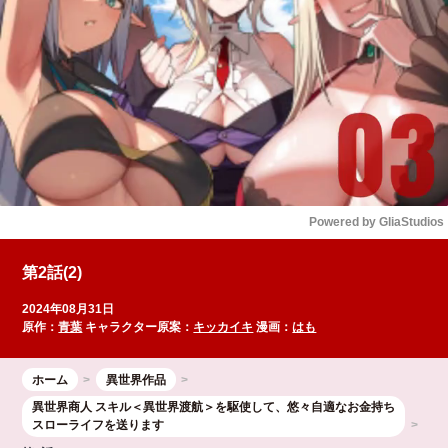
Powered by 
GliaStudios
Mute
第2話(2)
2024年08月31日
原作：
青葉
キャラクター原案：
キッカイキ
漫画：
はも
ホーム
異世界作品
異世界商人 スキル＜異世界渡航＞を駆使して、悠々自適なお金持ち
スローライフを送ります