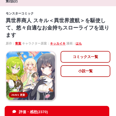
第2話(2)
モンスターコミック
異世界商人 スキル＜異世界渡航＞を駆使し
て、悠々自適なお金持ちスローライフを送り
ます
原作：
青葉
キャラクター原案：
キッカイキ
漫画：
はも
コミックス一覧
小説一覧
26/8/1 更新
評価・感想(2370)