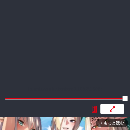
:692.15.691.0:rzdrzd.ydgzwzktg.oi
もっと読む
arrow_forward_ios