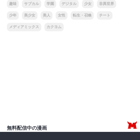
趣味
サブカル
学園
デジタル
少女
非異世界
少年
美少女
美人
女性
転生・召喚
チート
メディアミックス
カクヨム
無料配信中の漫画