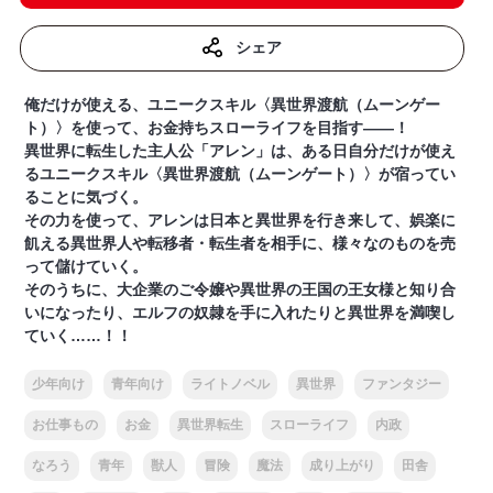
シェア
俺だけが使える、ユニークスキル〈異世界渡航（ムーンゲー
ト）〉を使って、お金持ちスローライフを目指す――！
異世界に転生した主人公「アレン」は、ある日自分だけが使え
るユニークスキル〈異世界渡航（ムーンゲート）〉が宿ってい
ることに気づく。
その力を使って、アレンは日本と異世界を行き来して、娯楽に
飢える異世界人や転移者・転生者を相手に、様々なのものを売
って儲けていく。
そのうちに、大企業のご令嬢や異世界の王国の王女様と知り合
いになったり、エルフの奴隷を手に入れたりと異世界を満喫し
ていく……！！
少年向け
青年向け
ライトノベル
異世界
ファンタジー
お仕事もの
お金
異世界転生
スローライフ
内政
なろう
青年
獣人
冒険
魔法
成り上がり
田舎