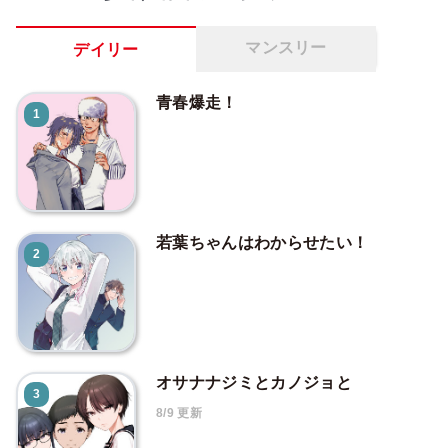
マンスリー
デイリー
青春爆走！
1
若葉ちゃんはわからせたい！
2
オサナナジミとカノジョと
3
8/9 更新