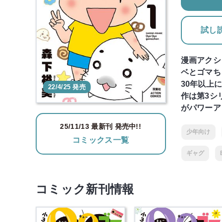
試し
漫画アクシ
ベとゴマち
30年以上
22/4/25 発売
作は第3シ
がパワーア
25/11/13 最新刊 発売中!!
少年向け
コミックス一覧
ギャグ
コミック新刊情報