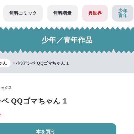
少年
無料コミック
無料増量
異世界
青年
少年／青年作品
ゃん
小3アシベ QQゴマちゃん 1
ミックス
ベ QQゴマちゃん 1
美
本を買う