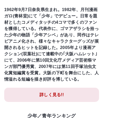
1962年9月7日奈良県生まれ。1982年、月刊漫画
ガロ(青林堂)にて「少年」でデビュー。日常を題
材としたコメディタッチの4コマで多くのファン
を獲得している。代表作に、ゴマアザラシを拾っ
た少年の物語「少年アシベ」があり、同作はテレ
ビアニメ化され、様々なキャラクターグッズが展
開されるヒットを記録した。2005年より漫画ア
クション(双葉社)にて連載中の｢大阪ハムレット｣
にて、2006年に第10回文化庁メディア芸術祭マ
ンガ部門優秀賞、2007年には第11回手塚治虫文
化賞短編賞を受賞。大阪の下町を舞台にした、人
情溢れる短編を描き好評を博している。
詳しく見る!!
少年／青年ランキング