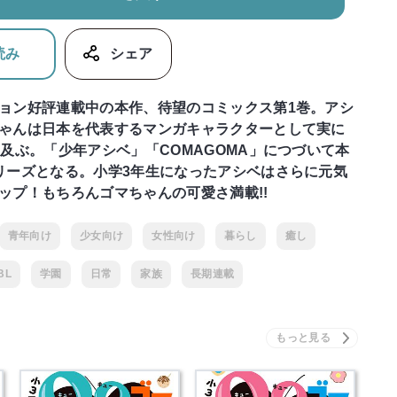
読み
シェア
ョン好評連載中の本作、待望のコミックス第1巻。アシ
ゃんは日本を代表するマンガキャラクターとして実に
に及ぶ。「少年アシベ」「COMAGOMA」につづいて本
リーズとなる。小学3年生になったアシベはさらに元気
ップ！もちろんゴマちゃんの可愛さ満載!!
青年向け
少女向け
女性向け
暮らし
癒し
BL
学園
日常
家族
長期連載