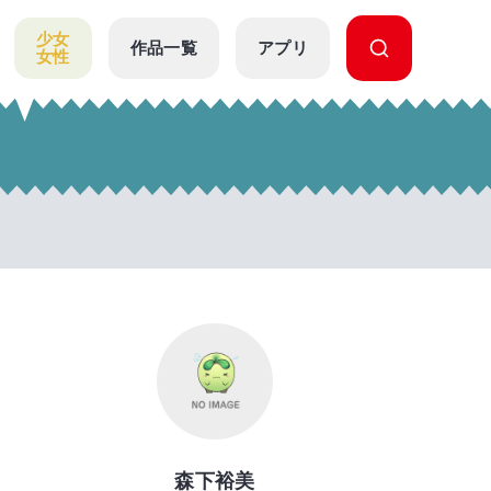
少女
作品一覧
アプリ
女性
森下裕美