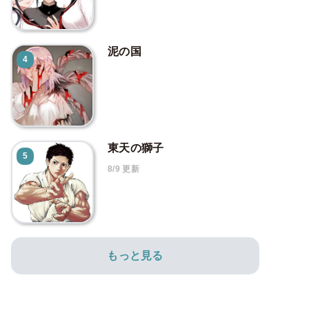
泥の国
4
東天の獅子
5
8/9 更新
もっと見る