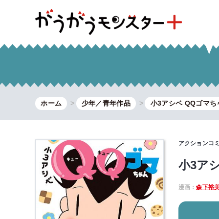
ホーム
少年／青年作品
小3アシベ QQゴマち
アクションコ
小3アシ
漫画：
森下裕