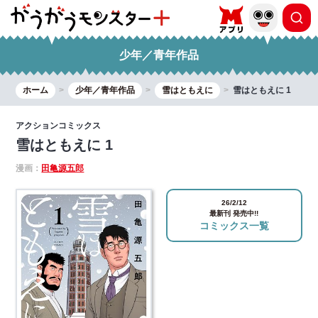
少年／青年作品
ホーム
少年／青年作品
雪はともえに
雪はともえに 1
アクションコミックス
雪はともえに 1
漫画：
田亀源五郎
26/2/12
最新刊 発売中!!
コミックス一覧