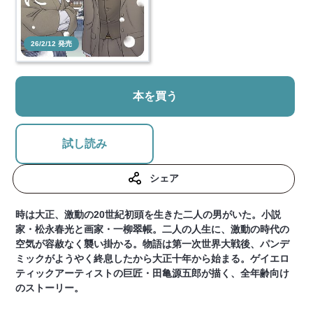
26/2/12 発売
本を買う
試し読み
シェア
時は大正、激動の20世紀初頭を生きた二人の男がいた。小説
家・松永春光と画家・一柳翠帳。二人の人生に、激動の時代の
空気が容赦なく襲い掛かる。物語は第一次世界大戦後、パンデ
ミックがようやく終息したから大正十年から始まる。ゲイエロ
ティックアーティストの巨匠・田亀源五郎が描く、全年齢向け
のストーリー。