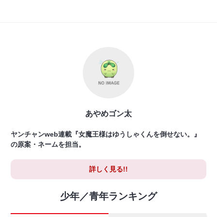
あやめゴン太
ヤンチャンweb連載『女魔王様はゆうしゃくんを倒せない。』
の原案・ネームを担当。
詳しく見る!!
少年／青年ランキング