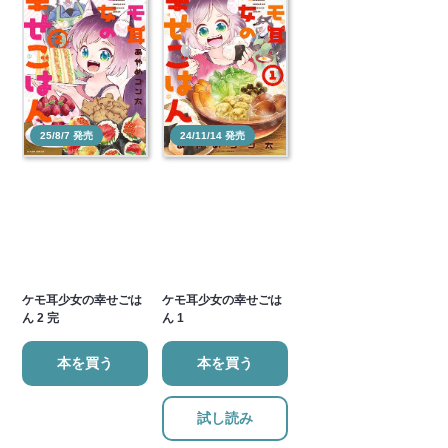
25/8/7 発売
24/11/14 発売
ケモ耳少女の幸せごは
ケモ耳少女の幸せごは
ん 2 完
ん 1
本を買う
本を買う
試し読み