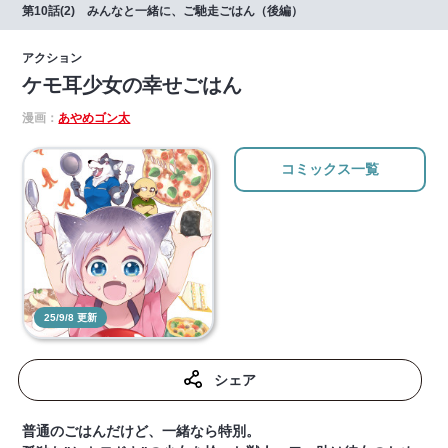
第10話(2) みんなと一緒に、ご馳走ごはん（後編）
アクション
ケモ耳少女の幸せごはん
漫画：
あやめゴン太
コミックス一覧
25/9/8 更新
シェア
普通のごはんだけど、一緒なら特別。