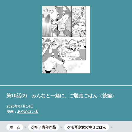
第10話(2) みんなと一緒に、ご馳走ごはん（後編）
2025年07月14日
漫画：
あやめゴン太
ホーム
少年／青年作品
ケモ耳少女の幸せごはん