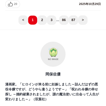
20
2025年10月29日
<
1
2
3
...
86
87
>
岡保佐優
漫画家。「ヒロインが来る前に妊娠しました～詰んだはずの悪
役令嬢ですが、どうやら違うようです～」「呪われ令嬢の幸せ
探し ～婚約破棄されましたが、謎の魔法使いに出会って人生が
変わりました～」（双葉社）