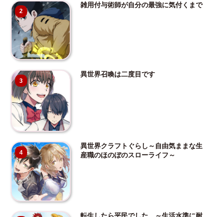
雑用付与術師が自分の最強に気付くまで
2
異世界召喚は二度目です
3
異世界クラフトぐらし～自由気ままな生
4
産職のほのぼのスローライフ～
転生したら平民でした。～生活水準に耐