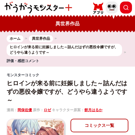
異世界作品
ホーム
異世界作品
ヒロインが来る前に妊娠しました～詰んだはずの悪役令嬢ですが、
どうやら違うようです～
評価・感想コメント
モンスターコミック
ヒロインが来る前に妊娠しました～詰んだは
ずの悪役令嬢ですが、どうやら違うようです
～
漫画：
岡保佐優
原作：
ロゼ
キャラクター原案：
餅月はるか
コミックス一覧