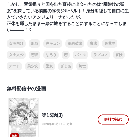
しかし、意気揚々と国を出た直後に出会ったのは”魔除けの聖
女”を探している隣国の隊長ジルベルト！身分を隠して自由に生
きていきたいアンジェリーナだったが、
正体を隠したまま一緒に旅をすることにすることになってしま
い―――！？
女性向け
追放
胸キュン
婚約破棄
魔法
異世界
女主人公
恋愛
なろう
恋
バトル
ラブコメ
冒険
チート
美少女
聖女
ざまぁ
騎士
無料配信中の漫画
第15話(3)
無料で読む
2026年08月06日 更新
無料