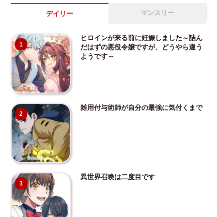
マンスリー
デイリー
ヒロインが来る前に妊娠しました～詰ん
1
だはずの悪役令嬢ですが、どうやら違う
ようです～
雑用付与術師が自分の最強に気付くまで
2
異世界召喚は二度目です
3