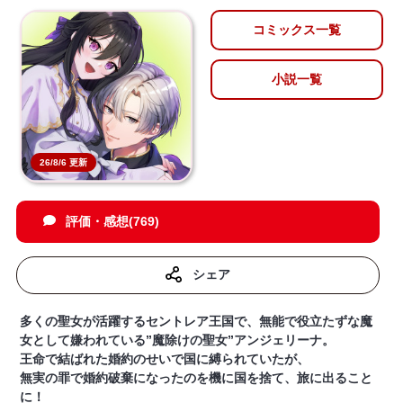
コミックス一覧
小説一覧
26/8/6 更新
評価・感想(769)
シェア
多くの聖女が活躍するセントレア王国で、無能で役立たずな魔
女として嫌われている”魔除けの聖女”アンジェリーナ。
王命で結ばれた婚約のせいで国に縛られていたが、
無実の罪で婚約破棄になったのを機に国を捨て、旅に出ること
に！