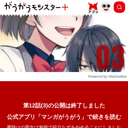
もっと読む
arrow_forward_ios
Powered by 
GliaStudios
Mute
第12話(3)の公開は終了しました
公式アプリ「マンガがうがう」で続きを読む
魔除けの聖女は無能で役立たずをやめることにしました