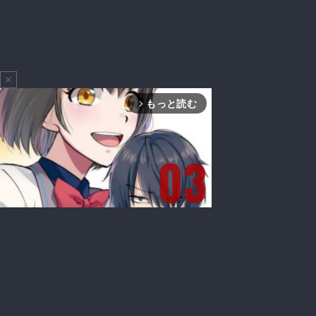
close
もっと読む
arrow_forward_ios
Mute