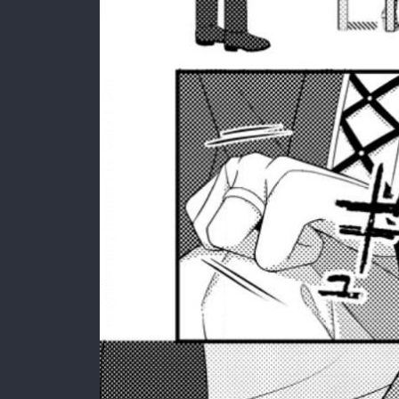
:692.15.692.913:rzdrzd.ydgzwzktg.oi