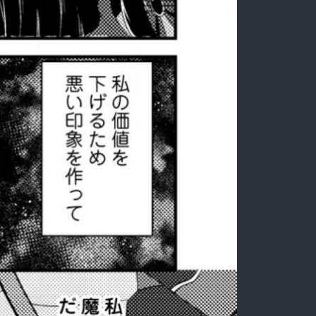
:692.15.692.913:rzdrzd.ydgzwzktg.oi