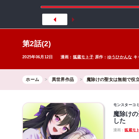
第2話(2)
2025年06月12日
漫画：
狐蔵モト子
原作：
ゆうひかんな
キ
ホーム
異世界作品
魔除けの聖女は無能で役
モンスターコ
魔除けの
した
漫画：
狐蔵モ