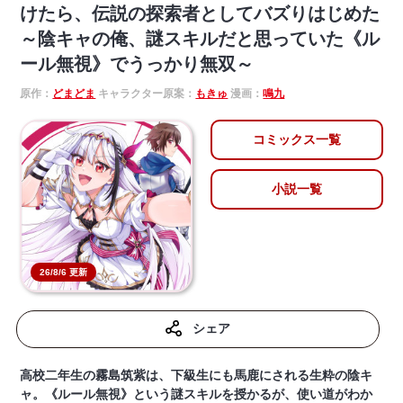
けたら、伝説の探索者としてバズりはじめた
～陰キャの俺、謎󠄀スキルだと思っていた《ル
ール無視》でうっかり無双～
原作：
どまどま
キャラクター原案：
もきゅ
漫画：
鳴九
コミックス一覧
小説一覧
26/8/6 更新
シェア
高校二年生の霧島筑紫は、下級生にも馬鹿にされる生粋の陰キ
ャ。《ルール無視》という謎スキルを授かるが、使い道がわか