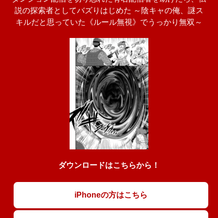
説の探索者としてバズりはじめた ～陰キャの俺、謎󠄀ス
キルだと思っていた《ルール無視》でうっかり無双～
ダウンロードはこちらから！
iPhoneの方はこちら