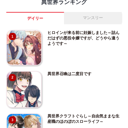
異世界ランキング
マンスリー
デイリー
ヒロインが来る前に妊娠しました～詰ん
1
だはずの悪役令嬢ですが、どうやら違う
ようです～
異世界召喚は二度目です
2
異世界クラフトぐらし～自由気ままな生
3
産職のほのぼのスローライフ～