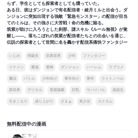
らず、学生としても探索者としても燻っていた。
ある日、彼はダンジョンで有名配信者・綾月ミルと出会う。ダ
ンジョンに突如出現する強敵「緊急モンスター」の配信が目当
てのミルは、その強さに大苦戦！命の危機に陥る。
筑紫が助けに入ろうとした刹那、謎スキル《ルール無視》が覚
醒し――。落ちこぼれの筑紫が配信者たちとの出会いを通じ、
伝説の探索者として世間に名を轟かす配信系痛快ファンタジー
いじめ
同級生
非異世界
少年
ファンタジー
イケメン
最強
冒険
ダンジョン
ハーレム
ラブコメ
魔法
バトル
少年向け
青年向け
青年
ライトノベル
異世界
デジタル
長期連載
巨乳
サバイバル
高校生
引きこもり
成り上がり
ざまぁ
美少女
カクヨム
無料配信中の漫画