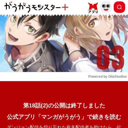
もっと読む
arrow_forward_ios
Powered by 
GliaStudios
Mute
第18話(2)の公開は終了しました
公式アプリ「マンガがうがう」で続きを読む
ダンジョン配信を切り忘れた有名配信者を助けたら、伝